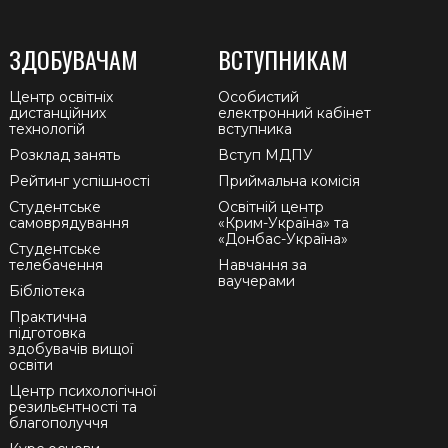
ЗДОБУВАЧАМ
ВСТУПНИКАМ
Центр освітніх
Особистий
дистанційних
електронний кабінет
технологій
вступника
Розклад занять
Вступ МДПУ
Рейтинг успішності
Приймальна комісія
Студентське
Освітній центр
самоврядування
«Крим-Україна» та
«Донбас-Україна»
Студентське
телебачення
Навчання за
ваучерами
Бібліотека
Практична
підготовка
здобувачів вищої
освіти
Центр психологічної
резильєнтності та
благополуччя