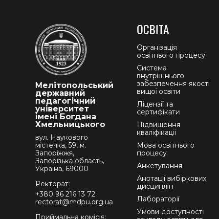
ОСВІТА
Організація
освітнього процесу
Система
внутрішнього
забезпечення якості
Мелітопольський
вищої освіти
державний
педагогічний
Ліцензії та
університет
сертифікати
імені Богдана
Хмельницького
Підвищення
кваліфікації
вул. Наукового
містечка, 59, м.
Мова освітнього
Запоріжжя,
процесу
Запорізька область,
Анкетування
Україна, 69000
Анотації вибіркових
Ректорат:
дисциплін
+380 96 216 13 72
Лабораторії
rectorat@mdpu.org.ua
Умови доступності
Приймальна комісія: