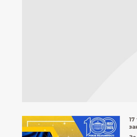
17
за