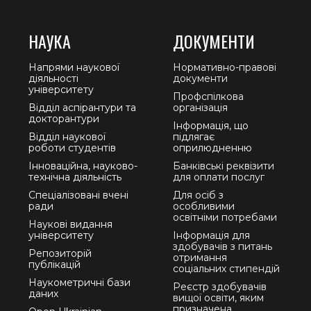
НАУКА
ДОКУМЕНТИ
Напрями наукової
Нормативно-правові
діяльності
документи
університету
Профспілкова
Відділ аспірантури та
організація
докторантури
Інформація, що
Відділ наукової
підлягає
роботи студентів
оприлюдненню
Інноваційна, науково-
Банківські реквізити
технічна діяльність
для оплати послуг
Спеціалізовані вчені
Для осіб з
ради
особливими
освітніми потребами
Наукові видання
університету
Інформація для
здобувачів з питань
Репозиторій
отримання
публікацій
соціальних стипендій
Наукометричні бази
Реєстр здобувачів
даних
вищої освіти, яким
призначена