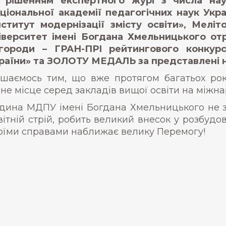
 рішенням експертного журі з числа наук
ціональної академії педагогічних наук Укр
нститут модернізації змісту освіти», Мел
іверситет імені Богдана Хмельницького от
городи – ГРАН-ПРІ рейтингового конкурс
раїни» та ЗОЛОТУ МЕДАЛЬ за представлені на
шаємось тим, що вже протягом багатьох рок
дне місце серед закладів вищої освіти на міжн
дина МДПУ імені Богдана Хмельницького не 
вітній стрій, робить великий внесок у розбудо
оїми справами наближає велику Перемогу!