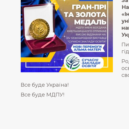
За
На
«І
ун
на
Ук
Пи
гі
Ро
ос
св
Все буде Україна!
Все буде МДПУ!