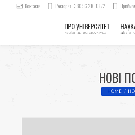
Контакти
Ректорат +380 96 216 13 72
Приймал
ПРО УНІВЕРСИТЕТ
НАУКА
керівництво, структура
діяльніс
НОВІ П
You are here
HOME
НО