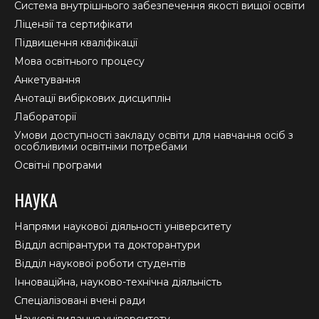
new
new
new
Система внутрішнього забезпечення якості вищої освіти
window
window
window
Ліцензії та сертифікати
Підвищення кваліфікації
Мова освітнього процесу
Анкетування
Анотації вибіркових дисциплін
Лабораторії
Умови доступності закладу освіти для навчання осіб з
особливими освітніми потребами
Освітні програми
НАУКА
Напрями наукової діяльності університету
Відділ аспірантури та докторантури
Відділ наукової роботи студентів
Інноваційна, науково-технічна діяльність
Спеціалізовані вчені ради
Наукові видання університету