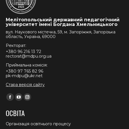
Мелітопольський державний педагогічний
університет імені Богдана Хмельницького
вул. Наукового містечка, 59, м. Запоріжжя, Запорізька
область, Україна, 69000
Ректорат:
+380 96 216 13 72
rectorat@mdpu.org.ua
Приймальна комісія:
+380 97 765 82 96
pk-mdpu@ukr.net
Стара версія сайту
Find us on:
Facebook
YouTube
Instagram
page
page
page
ОСВІТА
opens
opens
opens
in
in
in
Організація освітнього процесу