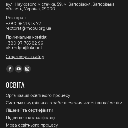
вул. Наукового містечка, 59, м. Запоріжжя, Запорізька
область, Україна, 69000
Ректорат:
+380 96 216 13 72
rectorat@mdpu.org.ua
Приймальна комісія:
+380 97 765 82 96
pk-mdpu@ukr.net
Стара версія сайту
Find us on:
Facebook
YouTube
Instagram
page
page
page
ОСВІТА
opens
opens
opens
in
in
in
Організація освітнього процесу
new
new
new
Система внутрішнього забезпечення якості вищої освіти
window
window
window
Ліцензії та сертифікати
Підвищення кваліфікації
Мова освітнього процесу