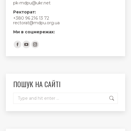
pk-mdpu@ukr.net
Ректорат:
+380 96 216 13 72
rectorat@mdpu.org.ua
Ми в соцмережах:
Find us on:
Facebook
YouTube
Instagram
page
page
page
opens
opens
opens
in
in
in
new
new
new
ПОШУК НА САЙТІ
window
window
window
Search: