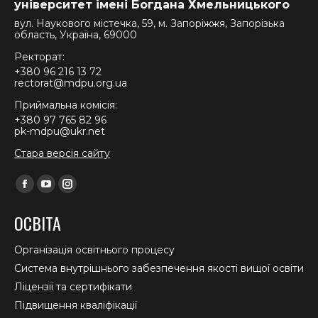
університет імені Богдана Хмельницького
вул. Наукового містечка, 59, м. Запоріжжя, Запорізька
область, Україна, 69000
Ректорат:
+380 96 216 13 72
rectorat@mdpu.org.ua
Приймальна комісія:
+380 97 765 82 96
pk-mdpu@ukr.net
Стара версія сайту
Find us on:
Facebook
YouTube
Instagram
page
page
page
ОСВІТА
opens
opens
opens
in
in
in
Організація освітнього процесу
new
new
new
Система внутрішнього забезпечення якості вищої освіти
window
window
window
Ліцензії та сертифікати
Підвищення кваліфікації