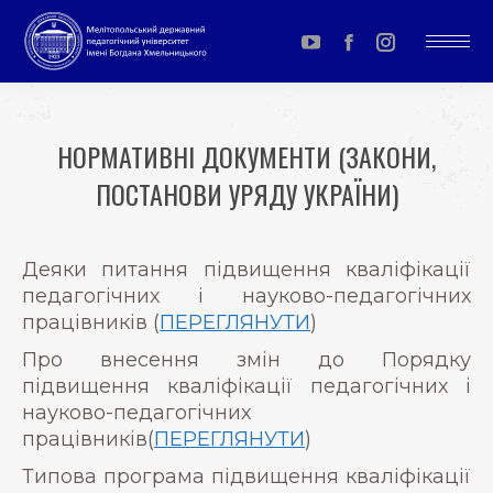
YouTube
Facebook
Instagram
page
page
page
opens
opens
opens
НОРМАТИВНІ ДОКУМЕНТИ (ЗАКОНИ,
in
in
in
ПОСТАНОВИ УРЯДУ УКРАЇНИ)
new
new
new
window
window
window
You are here:
Деяки питання підвищення кваліфікації
педагогічних і науково-педагогічних
працівників (
ПЕРЕГЛЯНУТИ
)
Про внесення змін до Порядку
підвищення кваліфікації педагогічних і
науково-педагогічних
працівників(
ПЕРЕГЛЯНУТИ
)
Типова програма підвищення кваліфікації