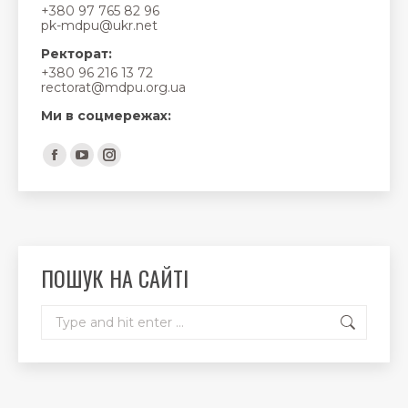
+380 97 765 82 96
pk-mdpu@ukr.net
Ректорат:
+380 96 216 13 72
rectorat@mdpu.org.ua
Ми в соцмережах:
Find us on:
Facebook
YouTube
Instagram
page
page
page
opens
opens
opens
in
in
in
new
new
new
ПОШУК НА САЙТІ
window
window
window
Search: