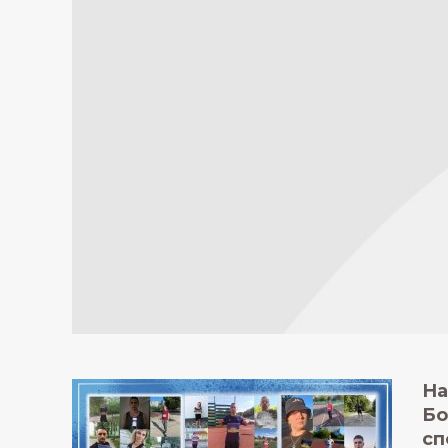
На
Бо
сп