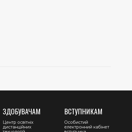
ЗДОБУВАЧАМ
ВСТУПНИКАМ
Центр освітніх
Особистий
дистанційних
електронний кабінет
технологій
вступника