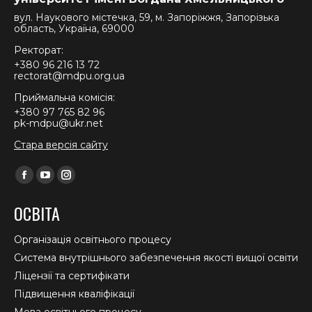
вул. Наукового містечка, 59, м. Запоріжжя, Запорізька
область, Україна, 69000
Ректорат:
+380 96 216 13 72
rectorat@mdpu.org.ua
Приймальна комісія:
+380 97 765 82 96
pk-mdpu@ukr.net
Стара версія сайту
Find us on:
Facebook
YouTube
Instagram
page
page
page
ОСВІТА
opens
opens
opens
in
in
in
Організація освітнього процесу
new
new
new
Система внутрішнього забезпечення якості вищої освіти
window
window
window
Ліцензії та сертифікати
Підвищення кваліфікації
Мова освітнього процесу