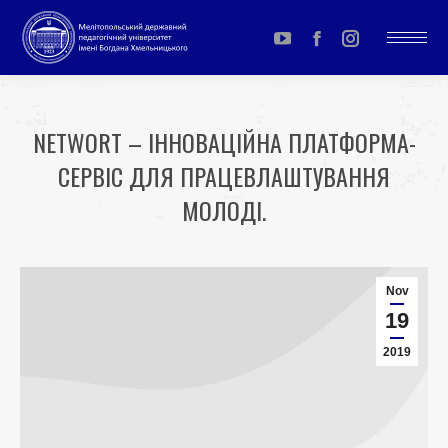
YouTube
Facebook
Instagram
page
page
page
opens
opens
opens
NETWORT – ІННОВАЦІЙНА ПЛАТФОРМА-
in
in
in
СЕРВІС ДЛЯ ПРАЦЕВЛАШТУВАННЯ
new
new
new
window
window
window
МОЛОДІ.
You are here:
Nov
19
2019