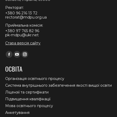
Ректорат:
+380 96 216 13 72
rectorat@mdpu.org.ua
Приймальна комісія:
+380 97 765 82 96
pk-mdpu@ukr.net
Стара версія сайту
Find us on:
Facebook
YouTube
Instagram
page
page
page
ОСВІТА
opens
opens
opens
in
in
in
Організація освітнього процесу
new
new
new
Система внутрішнього забезпечення якості вищої освіти
window
window
window
Ліцензії та сертифікати
Підвищення кваліфікації
Мова освітнього процесу
Анкетування