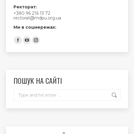
Ректорат:
+380 96 216 13 72
rectorat@mdpu.org.ua
Ми в соцмережах:
Find us on:
Facebook
YouTube
Instagram
page
page
page
opens
opens
opens
in
in
in
new
new
new
ПОШУК НА САЙТІ
window
window
window
Search: