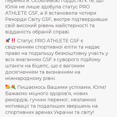
перемоги. Особливою гордістю є те, що
Юлія не лише здобула статус PRO
ATHLETE GSF, а й встановила чотири
Рекорди Світу GSF, вкотре підтвердивши
свій високий рівень майстерності та
відданість обраній справі.
Статус PRO ATHLETE GSF є
свідченням спортивної еліти та надає
право на подальшу безкоштовну участь у
всіх змаганнях GSF з суворого підйому
штанги на біцепс, що є вагомим
досягненням та визнанням на
міжнародному рівні.
Пишаємось Вашими успіхами, Юліє!
Бажаємо міцного здоров’я, нових
рекордів, гучних перемог, незламної
мотивації та подальших звершень на
спортивних аренах України та світу!