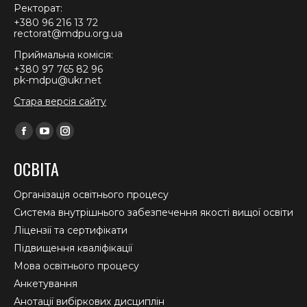
Ректорат:
+380 96 216 13 72
rectorat@mdpu.org.ua
Приймальна комісія:
+380 97 765 82 96
pk-mdpu@ukr.net
Стара версія сайту
Find us on:
Facebook
YouTube
Instagram
page
page
page
ОСВІТА
opens
opens
opens
in
in
in
Організація освітнього процесу
new
new
new
Система внутрішнього забезпечення якості вищої освіти
window
window
window
Ліцензії та сертифікати
Підвищення кваліфікації
Мова освітнього процесу
Анкетування
Анотації вибіркових дисциплін