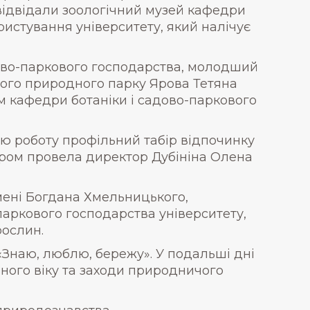
 відвідали зоологічний музей кафедри
истування університету, який налічує
дово-паркового господарства, молодший
ного природного парку Ярова Тетяна
м кафедри ботаніки і садово-паркового
вою роботу профільний табір відпочинку
тром провела директор Дубініна Олена
мені Богдана Хмельницького,
паркового господарства університету,
рослин.
 «Знаю, люблю, бережу». У подальші дні
ного віку та заходи природничого