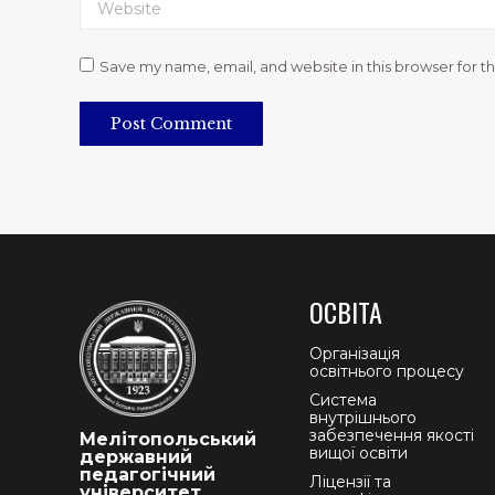
Website
Save my name, email, and website in this browser for t
Post Comment
ОСВІТА
Організація
освітнього процесу
Система
внутрішнього
забезпечення якості
Мелітопольський
вищої освіти
державний
педагогічний
Ліцензії та
університет