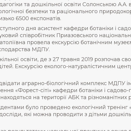
дагогіки та дошкільної освіти Солонською А.А.
ологічної безпеки та раціонального природокор
изько 6500 експонатів.
ступного дня асистент кафедри ботаніки і са
уковий співробітник Приазовського національ
атоліївна провела екскурсію ботанічним музеє
сподарства МДПУ.
ільної освіти, де з 27 травня 2019 розпочав с
ітей. Екскурсію еколого-натуралістичним цен
ідвідати аграрно-біологічний комплекс МДПУ і
ння «Форест-сіті» кафедри ботаніки і садово-
находяться на території АБК та різноманітних 
студентами було проведено екологічний тренінг
осліди, які можна проводити з дітьми дошкіль