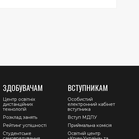
ЗДОБУВАЧАМ
ВСТУПНИКАМ
Центр освітніх
Особистий
дистанційних
електронний кабінет
технологій
вступника
Розклад занять
Вступ МДПУ
Рейтинг успішності
Приймальна комісія
Студентське
Освітній центр
самоврядування
«Крим-Україна» та