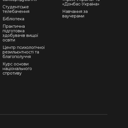
«Донбас-Україна»
Студентське
телебачення
Навчання за
ваучерами
Бібліотека
Практична
підготовка
здобувачів вищої
освіти
Центр психологічної
резильєнтності та
благополуччя
Курс основи
національного
спротиву