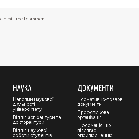
he next time I comment.
НАУКА
ДОКУМЕНТИ
Напрями наукової
Нормативно-правові
діяльності
документи
університету
Профспілкова
Відділ аспірантури та
організація
докторантури
Інформація, що
Відділ наукової
підлягає
роботи студентів
оприлюдненню