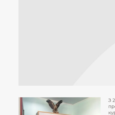
З 
пр
ку