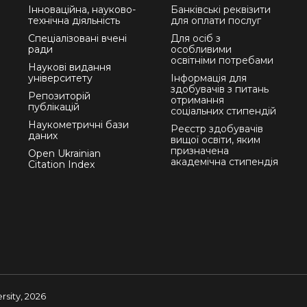
Інноваційна, науково-
Банківські реквізити
технічна діяльність
для оплати послуг
Спеціалізовані вчені
Для осіб з
ради
особливими
освітніми потребами
Наукові видання
університету
Інформація для
здобувачів з питань
Репозиторій
отримання
публікацій
соціальних стипендій
Наукометричні бази
Реєстр здобувачів
даних
вищої освіти, яким
призначена
Open Ukrainian
академічна стипендія
Citation Index
sity, 2026