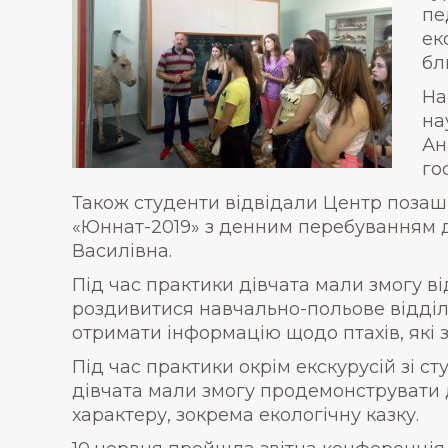
пе
ек
бл
На
на
Ан
го
Також студенти відвідали Центр позашк
«Юннат-2019» з денним перебуванням д
Василівна.
Під час практики дівчата мали змогу в
роздивитися навчально-польове відділе
отримати інформацію щодо птахів, які з
Під час практики окрім екскурусій зі 
дівчата мали змогу продемонструвати д
характеру, зокрема екологічну казку.