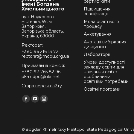
сертифікати
імені Богдана
Хмельницького
Підвищення
кваліфікації
вул. Наукового
містечка, 59, м.
Мова освітнього
Запоріжжя,
процесу
Запорізька область,
Анкетування
Україна, 69000
Анотації вибіркових
Ректорат:
дисциплін
+380 96 216 13 72
Лабораторії
rectorat@mdpu.org.ua
Умови доступності
Приймальна комісія:
закладу освіти для
+380 97 765 82 96
навчання осіб з
pk-mdpu@ukr.net
особливими
освітніми потребами
Стара версія сайту
Освітні програми
Find us on:
Facebook
YouTube
Instagram
page
page
page
opens
opens
opens
in
in
in
© Bogdan Khmelnitsky Melitopol State Pedagogical Univer
new
new
new