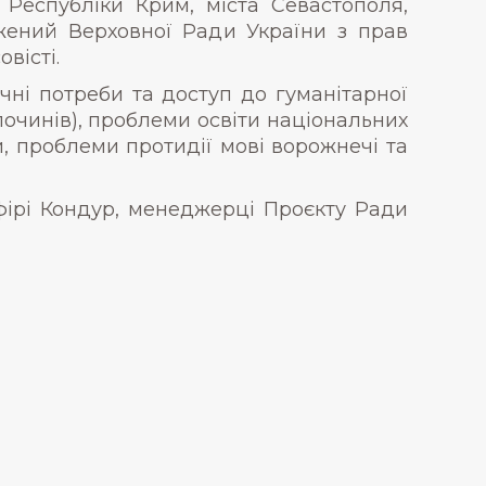
 Республіки Крим, міста Севастополя,
жений Верховної Ради України з прав
вісті.
чні потреби та доступ до гуманітарної
очинів), проблеми освіти національних
и, проблеми протидії мові ворожнечі та
фірі Кондур, менеджерці Проєкту Ради