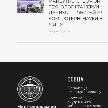
МАЙБУТНЄ, СТВОРЮЙ
ТЕХНОЛОГІЇ ТА КЕРУЙ
ДАНИМИ — ОБИРАЙ F3
КОМП’ЮТЕРНІ НАУКИ В
МДПУ!
August 6, 2026
ОСВІТА
Організація
освітнього процесу
Система
внутрішнього
забезпечення якості
Мелітопольський