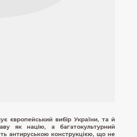
ує європейський вибір України, та й
аву як націю, а багатокультурний
ть антируською конструкцією, що не