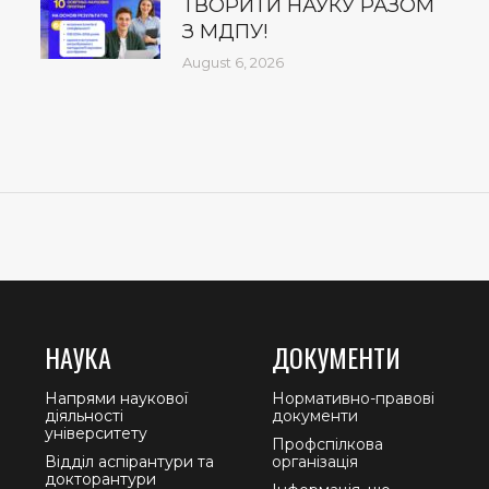
ТВОРИТИ НАУКУ РАЗОМ
З МДПУ!
August 6, 2026
НАУКА
ДОКУМЕНТИ
Напрями наукової
Нормативно-правові
діяльності
документи
університету
Профспілкова
Відділ аспірантури та
організація
докторантури