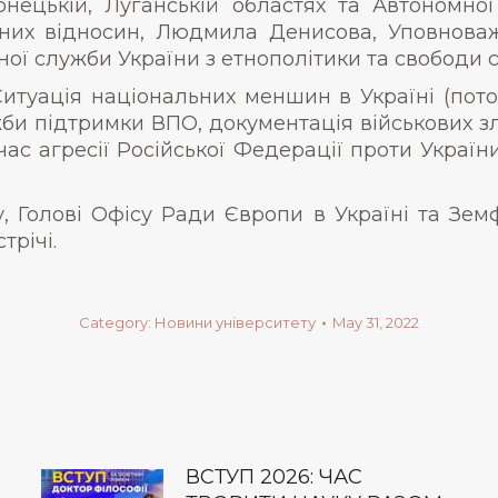
нецькій, Луганській областях та Автономної
них відносин, Людмила Денисова, Уповнова
ї служби України з етнополітики та свободи со
 Ситуація національних меншин в Україні (пото
жби підтримки ВПО, документація військових зл
час агресії Російської Федерації проти Україн
 Голові Офісу Ради Європи в Україні та Зем
трічі.
Category:
Новини університету
May 31, 2022
ВСТУП 2026: ЧАС