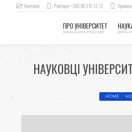
Контакти
Ректорат +380 96 216 13 72
Приймал
ПРО УНІВЕРСИТЕТ
НАУКА
керівництво, структура
діяльніс
НАУКОВЦІ УНІВЕРСИ
You are here
HOME
НО