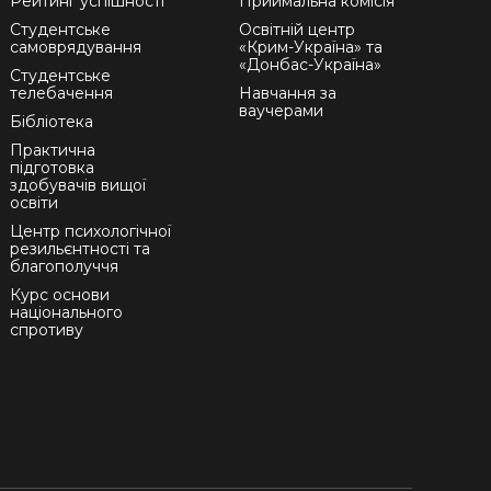
Рейтинг успішності
Приймальна комісія
Студентське
Освітній центр
самоврядування
«Крим-Україна» та
«Донбас-Україна»
Студентське
телебачення
Навчання за
ваучерами
Бібліотека
Практична
підготовка
здобувачів вищої
освіти
Центр психологічної
резильєнтності та
благополуччя
Курс основи
національного
спротиву