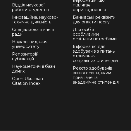
Інформація, що
Відділ наукової
підлягає
роботи студентів
оприлюдненню
Інноваційна, науково-
Банківські реквізити
технічна діяльність
для оплати послуг
Спеціалізовані вчені
Для осіб з
ради
особливими
освітніми потребами
Наукові видання
університету
Інформація для
здобувачів з питань
Репозиторій
отримання
публікацій
соціальних стипендій
Наукометричні бази
Реєстр здобувачів
даних
вищої освіти, яким
призначена
Open Ukrainian
академічна стипендія
Citation Index