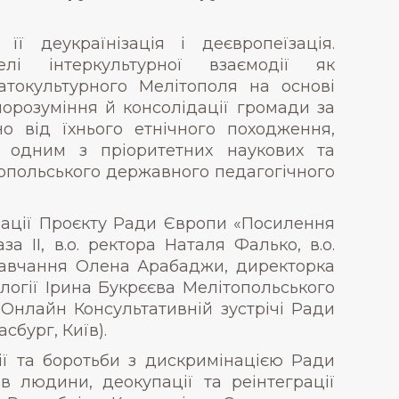
ї деукраїнізація і деєвропеїзація.
лі інтеркультурної взаємодії як
атокультурного Мелітополя на основі
морозуміння й консолідації громади за
но від їхнього етнічного походження,
и є одним з пріоритетних наукових та
опольського державного педагогічного
ізації Проєкту Ради Європи «Посилення
 ІІ, в.о. ректора Наталя Фалько, в.о.
 навчання Олена Арабаджи, директорка
огії Ірина Букрєєва Мелітопольського
 Онлайн Консультативній зустрічі Ради
бург, Київ).
ії та боротьби з дискримінацією Ради
в людини, деокупації та реінтеграції