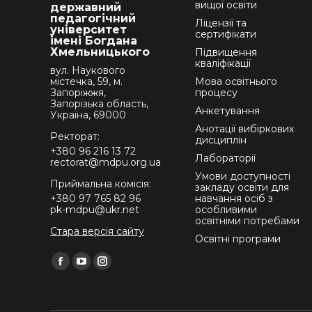
вищої освіти
державний
педагогічний
Ліцензії та
університет
сертифікати
імені Богдана
Хмельницького
Підвищення
кваліфікації
вул. Наукового
містечка, 59, м.
Мова освітнього
Запоріжжя,
процесу
Запорізька область,
Анкетування
Україна, 69000
Анотації вибіркових
Ректорат:
дисциплін
+380 96 216 13 72
Лабораторії
rectorat@mdpu.org.ua
Умови доступності
Приймальна комісія:
закладу освіти для
+380 97 765 82 96
навчання осіб з
pk-mdpu@ukr.net
особливими
освітніми потребами
Стара версія сайту
Освітні програми
Find us on:
Facebook
YouTube
Instagram
page
page
page
opens
opens
opens