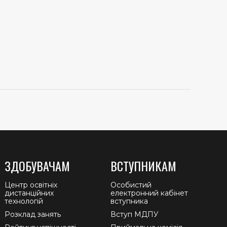
ЗДОБУВАЧАМ
ВСТУПНИКАМ
Центр освітніх
Особистий
дистанційних
електронний кабінет
технологій
вступника
Розклад занять
Вступ МДПУ