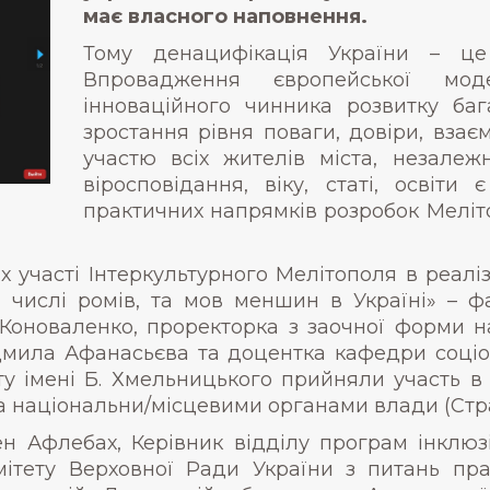
має власного наповнення.
Тому денацифікація України – це ї
Впровадження європейської моде
інноваційного чинника розвитку баг
зростання рівня поваги, довіри, взає
участю всіх жителів міста, незалеж
віросповідання, віку, статі, освіт
практичних напрямків розробок Меліт
ках участі Інтеркультурного Мелітополя в реал
числі ромів, та мов меншин в Україні» – фаза
 Коноваленко, проректорка з заочної форми
мила Афанасьєва та доцентка кафедри соціол
у імені Б. Хмельницького прийняли участь в
національни/місцевими органами влади (Страс
ен Афлебах, Керівник відділу програм інклюз
ітету Верховної Ради України з питань пра