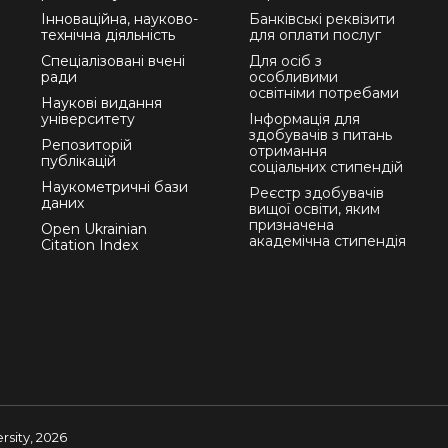
Інноваційна, науково-
Банківські реквізити
технічна діяльність
для оплати послуг
Спеціалізовані вчені
Для осіб з
ради
особливими
освітніми потребами
Наукові видання
університету
Інформація для
здобувачів з питань
Репозиторій
отримання
публікацій
соціальних стипендій
Наукометричні бази
Реєстр здобувачів
даних
вищої освіти, яким
призначена
Open Ukrainian
академічна стипендія
Citation Index
sity, 2026