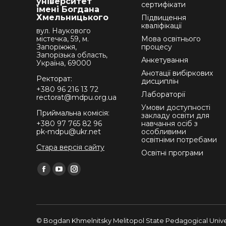
університет
сертифікати
імені Богдана
Хмельницького
Підвищення
кваліфікації
вул. Наукового
містечка, 59, м.
Мова освітнього
Запоріжжя,
процесу
Запорізька область,
Анкетування
Україна, 69000
Анотації вибіркових
Ректорат:
дисциплін
+380 96 216 13 72
Лабораторії
rectorat@mdpu.org.ua
Умови доступності
Приймальна комісія:
закладу освіти для
+380 97 765 82 96
навчання осіб з
pk-mdpu@ukr.net
особливими
освітніми потребами
Стара версія сайту
Освітні програми
Find us on:
Facebook
YouTube
Instagram
page
page
page
opens
opens
opens
in
in
in
© Bogdan Khmelnitsky Melitopol State Pedagogical Univer