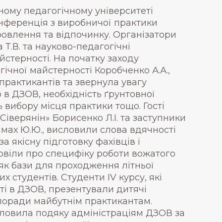
ному педагогічному університеті
онференція з виробничої практики
ровлення та відпочинку. Організатори
 Т.В. та науково-педагогічні
йстерності. На початку заходу
ічної майстерності Коробченко А.А.,
практикантів та звернула увагу
о в ДЗОВ, необхідність ґрунтовної
ь вибору місця практики тощо. Гості
іверянін» Борисенко Л.І. та заступники
імах Ю.Ю., висловили слова вдячності
 якісну підготовку фахівців і
повіли про специфіку роботи вожатого
 як бази для проходження літньої
 студентів. Студенти IV курсу, які
сті в ДЗОВ, презентували дитячі
поради майбутнім практикантам.
исловила подяку адміністраціям ДЗОВ за