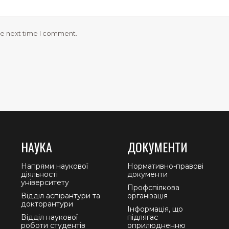
he next time I comment.
НАУКА
ДОКУМЕНТИ
Напрями наукової
Нормативно-правові
діяльності
документи
університету
Профспілкова
Відділ аспірантури та
організація
докторантури
Інформація, що
Відділ наукової
підлягає
роботи студентів
оприлюдненню