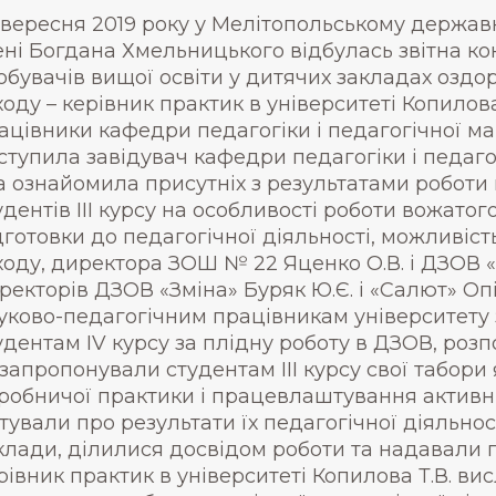
 вересня 2019 року у Мелітопольському держав
ені Богдана Хмельницького відбулась звітна к
обувачів вищої освіти у дитячих закладах оздо
ходу – керівник практик в університеті Копилова
ацівники кафедри педагогіки і педагогічної ма
ступила завідувач кафедри педагогіки і педагог
а ознайомила присутніх з результатами роботи 
удентів ІІІ курсу на особливості роботи вожатог
дготовки до педагогічної діяльності, можливіст
ходу, директора ЗОШ № 22 Яценко О.В. і ДЗОВ «С
ректорів ДЗОВ «Зміна» Буряк Ю.Є. і «Салют» Оп
уково-педагогічним працівникам університету за
удентам IV курсу за плідну роботу в ДЗОВ, роз
 запропонували студентам ІІІ курсу свої табори
робничої практики і працевлаштування активних
ітували про результати їх педагогічної діяльно
клади, ділилися досвідом роботи та надавали 
рівник практик в університеті Копилова Т.В. в