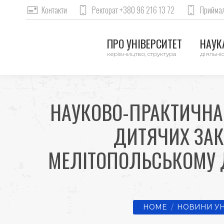
Контакти
Ректорат +380 96 216 13 72
Приймал
ПРО УНІВЕРСИТЕТ
НАУКА
керівництво, структура
діяльніс
НАУКОВО-ПРАКТИЧНА 
ДИТЯЧИХ ЗАК
МЕЛІТОПОЛЬСЬКОМУ Д
You are here:
HOME
НОВИНИ УН