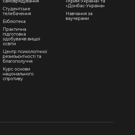
самоврядування
«Крим-Україна» та
«Донбас-Україна»
Студентське
телебачення
Навчання за
ваучерами
Бібліотека
Практична
підготовка
здобувачів вищої
освіти
Центр психологічної
резильєнтності та
благополуччя
Курс основи
національного
спротиву