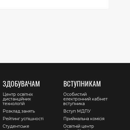
ЗДОБУВАЧАМ
ВСТУПНИКАМ
Центр освітніх
Особистий
дистанційних
електронний кабінет
технологій
вступника
Розклад занять
Вступ МДПУ
Рейтинг успішності
Приймальна комісія
Студентське
Освітній центр