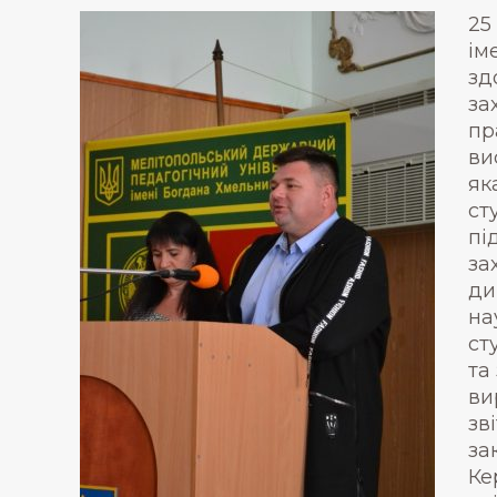
25
ім
зд
за
пр
ви
як
ст
пі
за
ди
на
ст
та
ви
зв
за
Ке