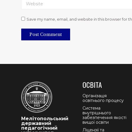
Website
Save my name, email, and website in this browser for t
Post Comment
ОСВІТА
Організація
освітнього процесу
Система
внутрішнього
забезпечення якості
Мелітопольський
вищої освіти
державний
педагогічний
Ліцензії та