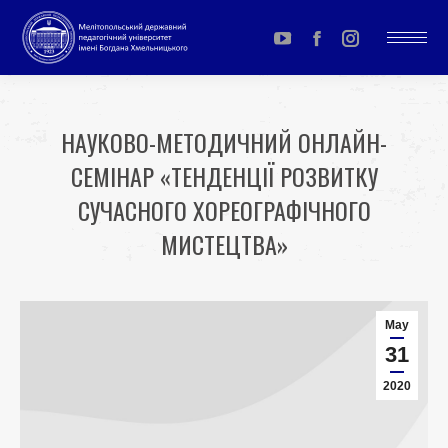
YouTube
Facebook
Instagram
page
page
page
opens
opens
opens
НАУКОВО-МЕТОДИЧНИЙ ОНЛАЙН-
in
in
in
СЕМІНАР «ТЕНДЕНЦІЇ РОЗВИТКУ
new
new
new
window
window
window
СУЧАСНОГО ХОРЕОГРАФІЧНОГО
МИСТЕЦТВА»
You are here:
May
31
2020