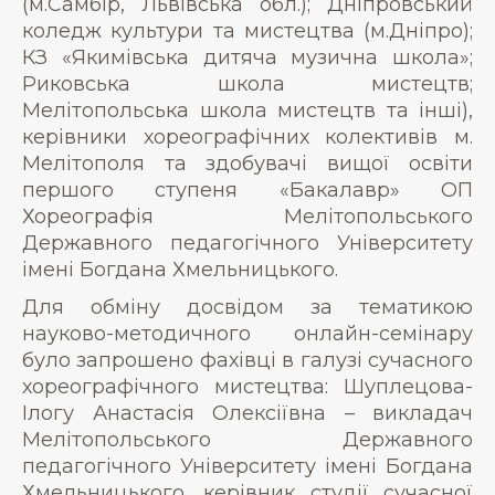
(м.Самбір, Львівська обл.); Дніпровський
коледж культури та мистецтва (м.Дніпро);
КЗ «Якимівська дитяча музична школа»;
Риковська школа мистецтв;
Мелітопольська школа мистецтв та інші),
керівники хореографічних колективів м.
Мелітополя та здобувачі вищої освіти
першого ступеня «Бакалавр» ОП
Хореографія Мелітопольського
Державного педагогічного Університету
імені Богдана Хмельницького.
Для обміну досвідом за тематикою
науково-методичного онлайн-семінару
було запрошено фахівці в галузі сучасного
хореографічного мистецтва: Шуплецова-
Ілогу Анастасія Олексіївна – викладач
Мелітопольського Державного
педагогічного Університету імені Богдана
Хмельницького, керівник студії сучасної