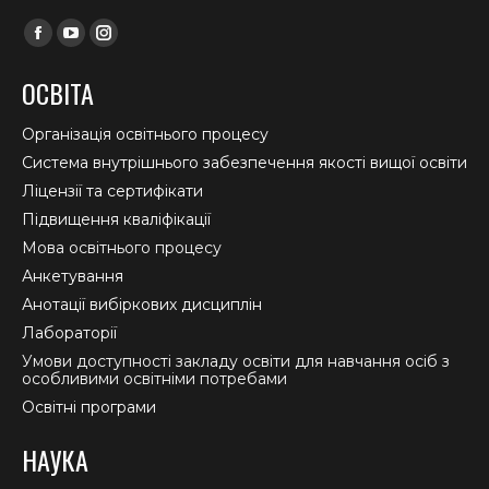
Find us on:
Facebook
YouTube
Instagram
page
page
page
ОСВІТА
opens
opens
opens
in
in
in
Організація освітнього процесу
new
new
new
Система внутрішнього забезпечення якості вищої освіти
window
window
window
Ліцензії та сертифікати
Підвищення кваліфікації
Мова освітнього процесу
Анкетування
Анотації вибіркових дисциплін
Лабораторії
Умови доступності закладу освіти для навчання осіб з
особливими освітніми потребами
Освітні програми
НАУКА