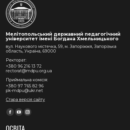
Мелітопольський державний педагогічний
університет імені Богдана Хмельницького
вул. Наукового містечка, 59, м. Запоріжжя, Запорізька
область, Україна, 69000
Ректорат:
+380 96 216 13 72
rectorat@mdpu.org.ua
Приймальна комісія:
+380 97 765 82 96
pk-mdpu@ukr.net
Стара версія сайту
Find us on:
Facebook
YouTube
Instagram
page
page
page
ОСВІТА