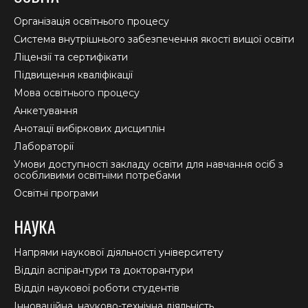
opens
opens
opens
in
in
in
Організація освітнього процесу
new
new
new
Система внутрішнього забезпечення якості вищої освіти
window
window
window
Ліцензії та сертифікати
Підвищення кваліфікації
Мова освітнього процесу
Анкетування
Анотації вибіркових дисциплін
Лабораторії
Умови доступності закладу освіти для навчання осіб з
особливими освітніми потребами
Освітні програми
НАУКА
Напрями наукової діяльності університету
Відділ аспірантури та докторантури
Відділ наукової роботи студентів
Інноваційна, науково-технічна діяльність