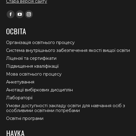
Стара версія сайту
Find us on:
Facebook
YouTube
Instagram
page
page
page
ОСВІТА
opens
opens
opens
in
in
in
Організація освітнього процесу
new
new
new
Система внутрішнього забезпечення якості вищої освіти
window
window
window
Ліцензії та сертифікати
Підвищення кваліфікації
Мова освітнього процесу
Анкетування
Анотації вибіркових дисциплін
Лабораторії
Умови доступності закладу освіти для навчання осіб з
особливими освітніми потребами
Освітні програми
НАУКА