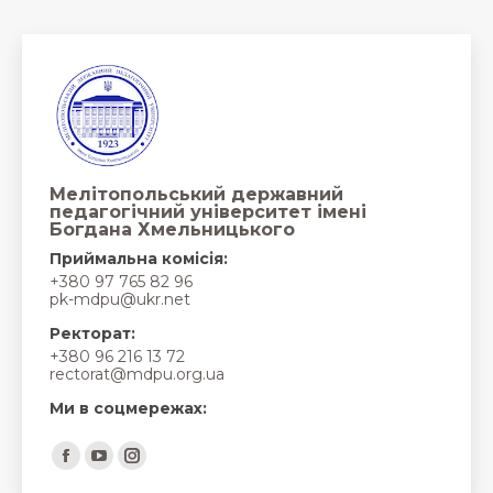
Мелітопольський державний
педагогічний університет імені
Богдана Хмельницького
Приймальна комісія:
+380 97 765 82 96
pk-mdpu@ukr.net
Ректорат:
+380 96 216 13 72
rectorat@mdpu.org.ua
Ми в соцмережах:
Find us on:
Facebook
YouTube
Instagram