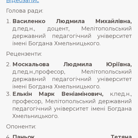
Відеозапис
Голова ради:
Василенко Людмила Михайлівна,
д.пед.н., доцент, Мелітопольський
державний педагогічний університет
імені Богдана Хмельницького.
Рецензенти:
Москальова Людмила Юріївна,
д.пед.н.,професор, Мелітопольський
державний педагогічний університет
імені Богдана Хмельницького.
Елькін Марк Веніамінович,
к.пед.н.,
професор, Мелітопольський державний
педагогічний університет імені Богдана
Хмельницького.
Опоненти:
Паньок Тетяна