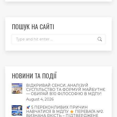
page
page
page
opens
opens
opens
in
in
in
new
new
new
ПОШУК НА САЙТІ
window
window
window
Search:
НОВИНИ ТА ПОДІЇ
ВІДКРИВАЙ СЕНСИ, АНАЛІЗУЙ
СУСПІЛЬСТВО ТА ФОРМУЙ МАЙБУТНЄ
— ОБИРАЙ В10 ФІЛОСОФІЮ В МДПУ!
August 4, 2026
5 ПЕРЕКОНЛИВИХ ПРИЧИН
НАВЧАТИСЯ В МДПУ
ПЕРЕВАГА №2.
ВИЗНАНА ЯКІСТЬ – ПІДТВЕРДЖЕНЕ