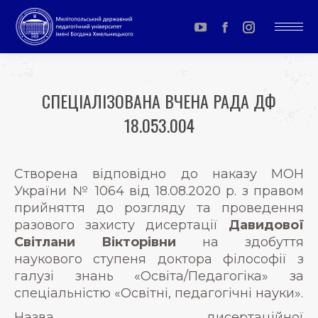
YouTube
Facebook
Instagram
page
page
page
opens
opens
opens
СПЕЦІАЛІЗОВАНА ВЧЕНА РАДА ДФ
in
in
in
18.053.004
new
new
new
window
window
window
You are here:
Створена відповідно до наказу МОН
України № 1064 від 18.08.2020 р. з правом
прийняття до розгляду та проведення
разового захисту дисертації
Давидової
Світлани Вікторівни
на здобуття
наукового ступеня доктора філософії з
галузі знань «Освіта/Педагогіка» за
спеціальністю «Освітні, педагогічні науки».
Назва дисертаційної