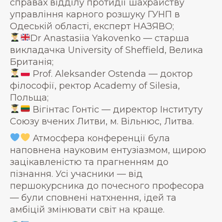
справах відділу протидії шахрайству
управління карного розшуку ГУНП в
Одеській області, експерт НАЗЯВО;
Dr Anastasiia Yakovenko — старша
викладачка University of Sheffield, Велика
Британія;
Prof. Aleksander Ostenda — доктор
філософії, ректор Academy of Silesia,
Польща;
Вігінтас Гонтіс — директор Інституту
Союзу вчених Литви, м. Вільнюс, Литва.
Атмосфера конференції була
наповнена науковим ентузіазмом, щирою
зацікавленістю та прагненням до
пізнання. Усі учасники — від
першокурсника до почесного професора
— були сповнені натхнення, ідей та
амбіцій змінювати світ на краще.