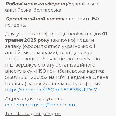
Робочі мови конференції:
українська,
англійська, болгарська.
Організаційний внесок
становить 150
гривень.
Для участі в конференції необхідно
до 01
травня 2025 року
(включно) подати
заявку (оформлюється українською і
англійською мовами), тези доповіді
та скан-копію або якісне фото чеку, що
підтверджує сплату організаційного
внеску в сумі 150 грн. (банківська картка:
5168745184266952 на ім’я Федюніна Олена
Ігорівна) за посиланням на Гугл-форму:
https://forms.gle/T6QnbE8E876KxEDd7
Адреса для листування:
conference.mspu@gmail.com
Телефони для довідок: