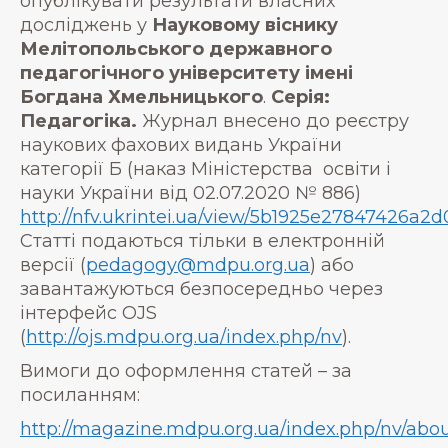
опублікувати результати власних
досліджень у
Науковому віснику
Мелітопольського державного
педагогічного університету імені
Богдана Хмельницького
.
Серія:
Педагогіка.
Журнал внесено до реєстру
наукових фахових видань України
категорії Б (наказ Міністерства освіти і
науки України від 02.07.2020 № 886)
http://nfv.ukrintei.ua/view/5b1925e27847426a2
Статті подаються тільки в електронній
версії (
pedagogy@mdpu.org.ua
) або
завантажуються безпосередньо через
інтерфейс OJS
(
http://ojs.mdpu.org.ua/index.php/nv
).
Вимоги до оформлення статей – за
посиланням:
http://magazine.mdpu.org.ua/index.php/nv/abo