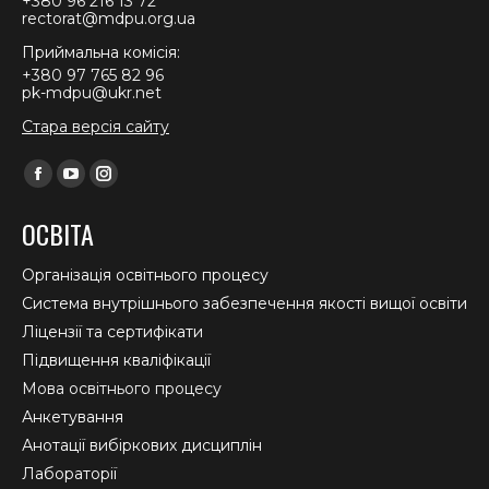
+380 96 216 13 72
rectorat@mdpu.org.ua
Приймальна комісія:
+380 97 765 82 96
pk-mdpu@ukr.net
Стара версія сайту
Find us on:
Facebook
YouTube
Instagram
page
page
page
ОСВІТА
opens
opens
opens
in
in
in
Організація освітнього процесу
new
new
new
Система внутрішнього забезпечення якості вищої освіти
window
window
window
Ліцензії та сертифікати
Підвищення кваліфікації
Мова освітнього процесу
Анкетування
Анотації вибіркових дисциплін
Лабораторії