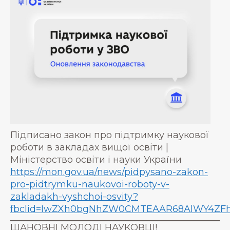
Підписано закон про підтримку наукової
роботи в закладах вищої освіти |
Міністерство освіти і науки України
https://mon.gov.ua/news/pidpysano-zakon-
pro-pidtrymku-naukovoi-roboty-v-
zakladakh-vyshchoi-osvity?
fbclid=IwZXh0bgNhZW0CMTEAAR68AlWY4ZFhr
ШАНОВНІ МОЛОДІ НАУКОВЦІ!