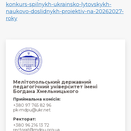
konkurs-spilnykh-ukrainsko-lytovskykh-
naukovo-doslidnykh-proiektiv-na-20262027-
roky
Мелітопольський державний
педагогічний університет імені
Богдана Хмельницького
Приймальна комісія:
+380 97 765 82 96
pk-mdpu@ukr.net
Ректорат:
+380 96 216 13 72
rectorat@mdpu.org.ua