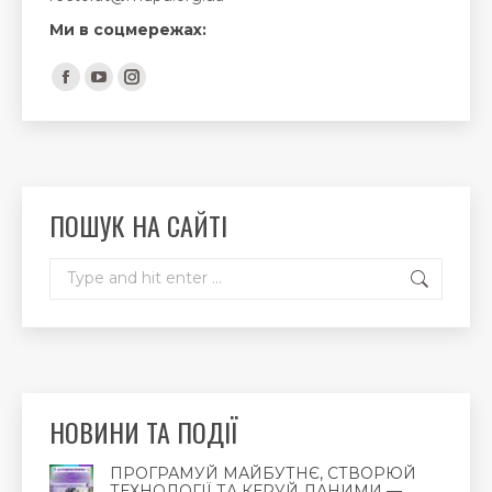
Ми в соцмережах:
Find us on:
Facebook
YouTube
Instagram
page
page
page
opens
opens
opens
in
in
in
new
new
new
ПОШУК НА САЙТІ
window
window
window
Search:
НОВИНИ ТА ПОДІЇ
ПРОГРАМУЙ МАЙБУТНЄ, СТВОРЮЙ
ТЕХНОЛОГІЇ ТА КЕРУЙ ДАНИМИ —