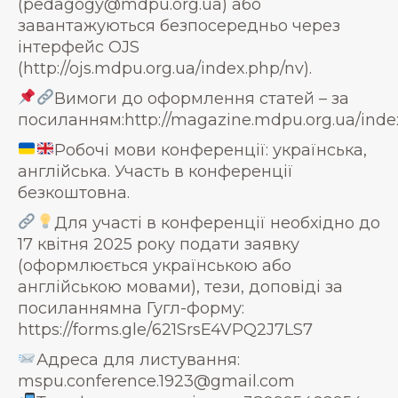
(pedagogy@mdpu.org.ua) або
завантажуються безпосередньо через
інтерфейс OJS
(http://ojs.mdpu.org.ua/index.php/nv).
Вимоги до оформлення статей – за
посиланням:http://magazine.mdpu.org.ua/inde
Робочі мови конференції: українська,
англійська. Участь в конференції
безкоштовна.
Для участі в конференції необхідно до
17 квітня 2025 року подати заявку
(оформлюється українською або
англійською мовами), тези, доповіді за
посиланнямна Гугл-форму:
https://forms.gle/621SrsE4VPQ2J7LS7
Адреса для листування:
mspu.conference.1923@gmail.com