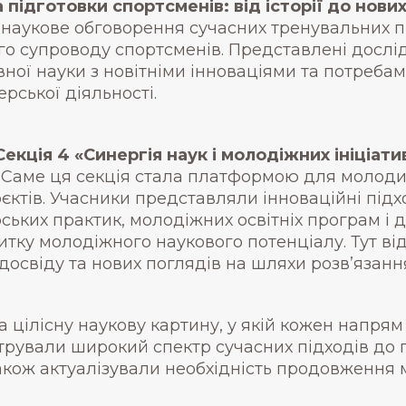
а підготовки спортсменів: від історії до нови
наукове обговорення сучасних тренувальних п
го супроводу спортсменів. Представлені досл
ної науки з новітніми інноваціями та потребам
рської діяльності.
Секція 4 «Синергія наук і молодіжних ініціат
Саме ця секція стала платформою для молодих 
ктів. Учасники представляли інноваційні підх
рських практик, молодіжних освітніх програм 
витку молодіжного наукового потенціалу. Тут в
досвіду та нових поглядів на шляхи розв’язанн
а цілісну наукову картину, у якій кожен напрям
ували широкий спектр сучасних підходів до п
акож актуалізували необхідність продовження 