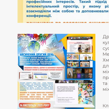
Др
ку
су
Ме
Хм
дл
мі
пр
та
мі
Кл