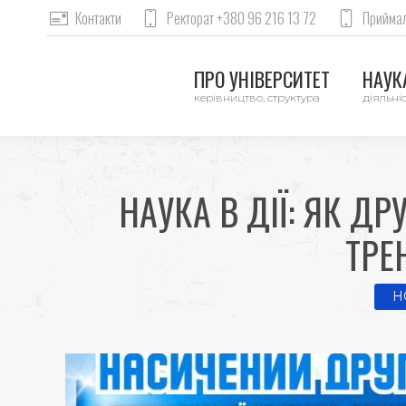
Контакти
Ректорат +380 96 216 13 72
Приймал
ПРО УНІВЕРСИТЕТ
НАУКА
керівництво, структура
діяльніс
НАУКА В ДІЇ: ЯК Д
ТРЕ
You
H