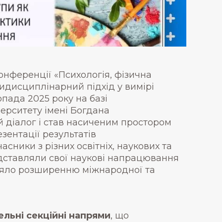
онференції «Психологія, фізична
тидисциплінарний підхід у вимірі
пада 2025 року на базі
ерситету імені Богдана
 діалог і став насиченим простором
зентації результатів
ники з різних освітніх, наукових та
едставляли свої наукові напрацювання
рияло розширенню міжнародної та
ельні секційні напрями
, що