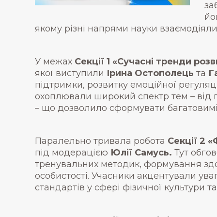
за
йо
якому різні напрями науки взаємодіял
У межах
Секції 1 «Сучасні тренди роз
якої виступили
Ірина Остополець
та
Г
підтримки, розвитку емоційної регуляці
охоплювали широкий спектр тем – від п
– що дозволило сформувати багатовимі
Паралельно тривала робота
Секції 2 «
під модерацією
Юлії Самусь.
Тут обгов
тренувальних методик, формування здор
особистості. Учасники акцентували ува
стандартів у сфері фізичної культури та