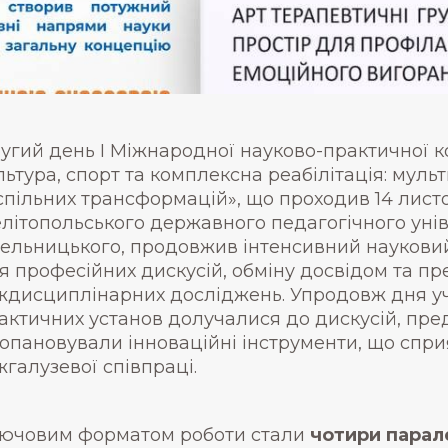
угий день І Міжнародної науково-практичної к
льтура, спорт та комплексна реабілітація: муль
спільних трансформацій», що проходив 14 листо
літопольського державного педагогічного унів
ельницького, продовжив інтенсивний науковий
я професійних дискусій, обміну досвідом та пре
ждисциплінарних досліджень. Упродовж дня учас
актичних установ долучалися до дискусій, пр
 опановували інноваційні інструменти, що сп
жгалузевої співпраці.
ючовим форматом роботи стали
чотири парал