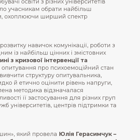
бувачі освіти з різних університетів
ило учасникам обрати найбільш
ми, охоплюючи ширший спектр
озвитку навичок комунікації, роботи з
ним із найбільш цінних і змістовних
ні з кризової інтервенції та
 опитування про психоемоційний стан
 вивчити структуру опитувальника,
дко й етично оцінити рівень напруги,
влена методика відзначалася
вості її застосування для різних груп
ужб університетів, центрів підтримки та
ршин», який провела
Юлія Герасимчук –