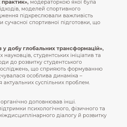
х практик»,
модераторкою якої була
ідходів, моделей спортивного
ідження підкреслювали важливість
и сучасної спортивної підготовки, що
ив у добу глобальних трансформацій»,
науковців, студентських ініціатив та
оди до розвитку студентського
і досліджень, що сприяють формуванню
ідчувалася особлива динаміка –
я актуальних суспільних проблем.
 органічно доповнював інші.
ідтримки психологічного, фізичного та
міждисциплінарного діалогу й розвитку