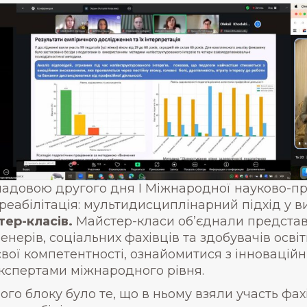
довою другого дня І Міжнародної науково-пра
 реабілітація: мультидисциплінарний підхід у в
тер-класів.
Майстер-класи об’єднали представн
 тренерів, соціальних фахівців та здобувачів о
свої компетентності, ознайомитися з інновацій
експертами міжнародного рівня.
о блоку було те, що в ньому взяли участь фахів