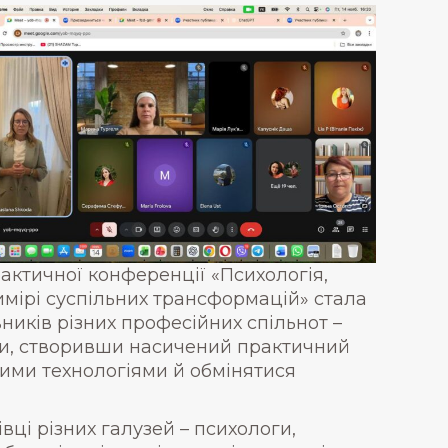
ктичної конференції «Психологія,
имірі суспільних трансформацій» стала
иків різних професійних спільнот –
світи, створивши насичений практичний
ними технологіями й обмінятися
ці різних галузей – психологи,