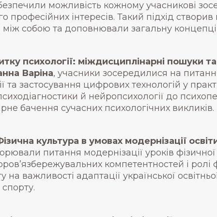
безпечили можливість кожному учасникові зос
го професійних інтересів. Такий підхід створив
и між собою та доповнювали загальну концепці
витку психології: міждисциплінарні пошуки та
анна Варіна
, учасники зосередилися на питання
ї та застосування цифрових технологій у практ
сиходіагностики й нейропсихології до психопе
рне бачення сучасних психологічних викликів.
Фізична культура в умовах модернізації освіт
орювали питання модернізації уроків фізичної
ов’язбережувальних компетентностей і ролі фі
гу на важливості адаптації української освітнь
 спорту.