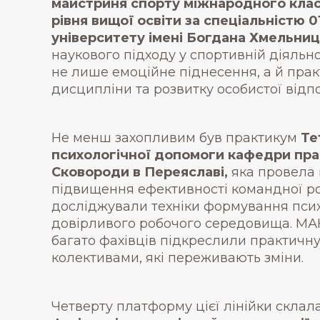
майстриня спорту міжнародного класу
рівня вищої освіти за спеціальністю 
університету імені Богдана Хмельниц
наукового підходу у спортивній діяльн
не лише емоційне піднесення, а й пра
дисципліни та розвитку особистої відпо
Не менш захопливим був практикум
Те
психологічної допомоги кафедри прак
Сковороди в Переяславі,
яка провела 
підвищення ефективності командної роб
досліджували техніки формування психо
довірливого робочого середовища. МАК-
багато фахівців підкреслили практичну 
колективами, які переживають зміни.
Четверту платформу цієї лінійки склал