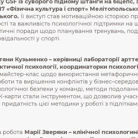
 GSF із суворого підйому штанги на біцепс,
017 «Фізична культура і спорт» Мелітопольс
ького.
Її виступ став мотиваційною історією п
ості та важливість психологічної підтримки на
ктичні поради щодо планування тренувань, под
відальності у спорті.
тяни Кузьменко – керівниці лабораторії артте
тичної психології, координаторки психологі
майстер-клас щодо використання метафорични
оти та вирішення конфліктів у бізнес–середов
логічної безпеки у команді, методи подолання 
карти стали інструментом, що дозволив учасни
придатність цієї методики у роботі з підлітка
а робота
Марії Зверяки – клінічної психологин