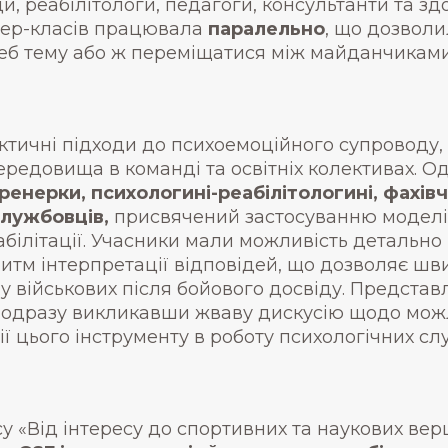
, реабілітологи, педагоги, консультанти та здо
стер-класів працювала
паралельно
, що дозвол
треб тему або ж переміщатися між майданчика
тичні підходи до психоемоційного супроводу, р
редовища в команді та освітніх колективах. Од
ренерки, психологині-реабілітологині, фахівчи
службовців,
присвячений застосуванню моделі
абілітації. Учасники мали можливість детально
тм інтерпретації відповідей, що дозволяє шви
 у військових після бойового досвіду. Предста
 одразу викликавши жваву дискусію щодо можли
ії цього інструменту в роботу психологічних сл
у «Від інтересу до спортивних та наукових ве