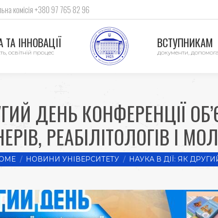
ьна комісія +380 97 765 82 96
 ТА ІННОВАЦІЇ
ВСТУПНИКАМ
ть, освітній процес
документи, допомог
РУГИЙ ДЕНЬ КОНФЕРЕНЦІЇ ОБ
НЕРІВ, РЕАБІЛІТОЛОГІВ І МО
 are here:
OME
НОВИНИ УНІВЕРСИТЕТУ
НАУКА В ДІЇ: ЯК ДРУГИ