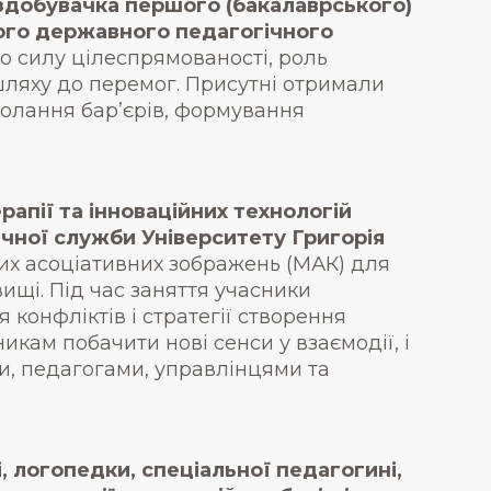
 здобувачка першого (бакалаврського)
ького державного педагогічного
ро силу цілеспрямованості, роль
 шляху до перемог. Присутні отримали
олання бар’єрів, формування
рапії та інноваційних технологій
чної служби Університету Григорія
х асоціативних зображень (МАК) для
ищі. Під час заняття учасники
конфліктів і стратегії створення
кам побачити нові сенси у взаємодії, і
ми, педагогами, управлінцями та
і, логопедки, спеціальної педагогині,