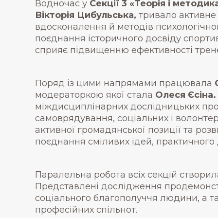
Водночас у
Секції 3 «Теорія і методик
Вікторія Цибульська,
тривало активне 
вдосконалення й методів психологічно
поєднання історичного досвіду спортив
сприяє підвищенню ефективності трене
Поряд із цими напрямами працювала
модераторкою якої стала
Олеся Єсіна.
міждисциплінарних дослідницьких проє
самоврядування, соціальних і волонте
активної громадянської позиції та роз
поєднання сміливих ідей, практичного 
Паралельна робота всіх секцій створил
Представлені дослідження продемонстр
соціального благополуччя людини, а т
професійних спільнот.