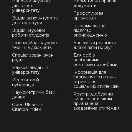
Напрями наукової
Нормативно-правові
діяльності
документи
університету
Профспілкова
Відділ аспірантури та
організація
докторантури
Інформація, що
Відділ наукової
підлягає
роботи студентів
оприлюдненню
Інноваційна, науково-
Банківські реквізити
технічна діяльність
для оплати послуг
Спеціалізовані вчені
Для осіб з
ради
особливими
освітніми потребами
Наукові видання
університету
Інформація для
здобувачів з питань
Репозиторій
отримання
публікацій
соціальних стипендій
Наукометричні бази
Реєстр здобувачів
даних
вищої освіти, яким
призначена
Open Ukrainian
академічна стипендія
Citation Index