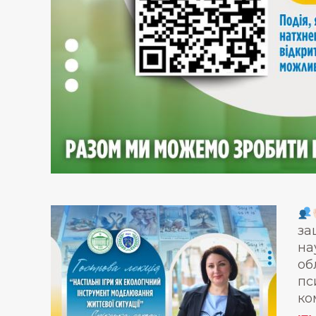
за
на
об
пс
ко