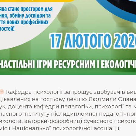
Кафедра психології запрошує здобувачів вищо
цікавлених на гостьову лекцію Людмили Опана
ук, доцента кафедри педагогіки, психології та
ласного інституту післядипломної педагогічної
ихолога, авторки-розробниці сучасного психоло
місії Національної психологічної асоціації.