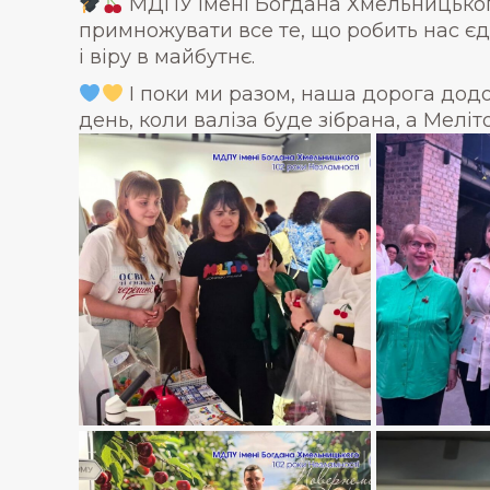
МДПУ імені Богдана Хмельницьког
примножувати все те, що робить нас єди
і віру в майбутнє.
І поки ми разом, наша дорога додо
день, коли валіза буде зібрана, а Меліт