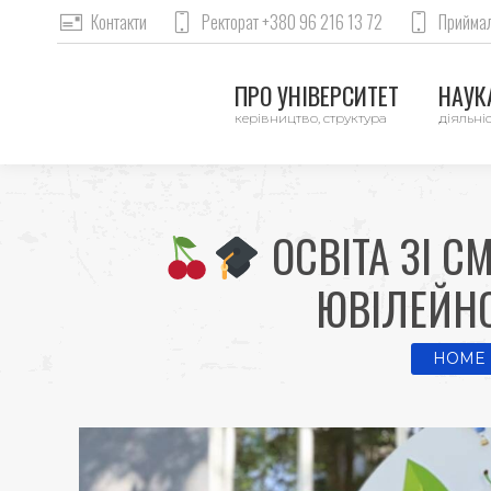
Контакти
Ректорат +380 96 216 13 72
Приймал
ПРО УНІВЕРСИТЕТ
НАУКА
керівництво, структура
діяльніс
ОСВІТА ЗІ С
ЮВІЛЕЙНО
You are 
HOME