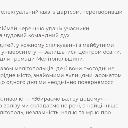
телектуальний квіз із дартсом, перетворивши
піймай черешню удачі» учасники
та чудовий командний дух.
 дітей, у кожному спілкуванні з майбутніми
 університету — залишатися центром освіти,
и для громади Мелітопольщини.
азом мелітопольців, де б вони сьогодні не
 рідне місто, знайомими вулицями, ароматом
 що одного дня ми неодмінно повернемося
естивалю — «Збираємо валізу додому» —
ю валізу ми складаємо не речі, а найцінніше:
літополь, незламність, надію та мрію про