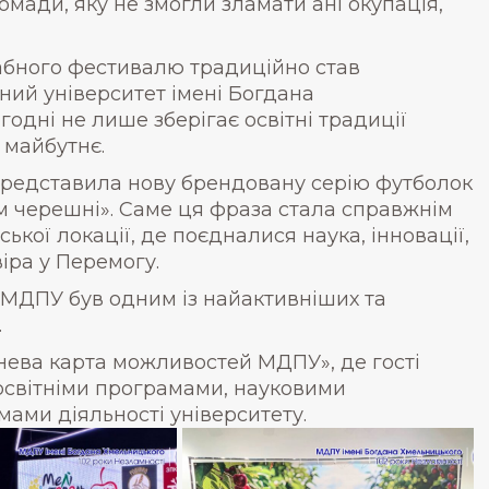
омади, яку не змогли зламати ані окупація,
абного фестивалю традиційно став
ий університет імені Богдана
одні не лише зберігає освітні традиції
 майбутнє.
редставила нову брендовану серію футболок
ом черешні». Саме ця фраза стала справжнім
кої локації, де поєдналися наука, інновації,
віра у Перемогу.
МДПУ був одним із найактивніших та
.
ева карта можливостей МДПУ», де гості
освітніми програмами, науковими
ами діяльності університету.