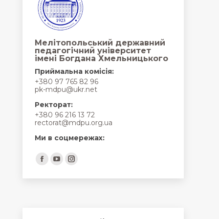
Мелітопольський державний
педагогічний університет
імені Богдана Хмельницького
Приймальна комісія:
+380 97 765 82 96
pk-mdpu@ukr.net
Ректорат:
+380 96 216 13 72
rectorat@mdpu.org.ua
Ми в соцмережах:
Find us on:
Facebook
YouTube
Instagram
page
page
page
opens
opens
opens
in
in
in
new
new
new