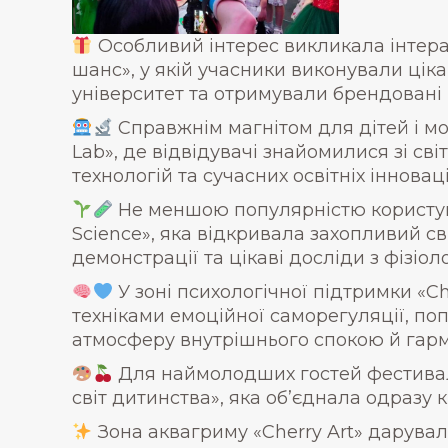
Особливий інтерес викликала інтер
шанс», у якій учасники виконували ціка
університет та отримували брендовані
Справжнім магнітом для дітей і мо
Lab», де відвідувачі знайомилися зі св
технологій та сучасних освітніх інноваці
Не меншою популярністю користув
Science», яка відкривала захопливий с
демонстрації та цікаві досліди з фізіоло
У зоні психологічної підтримки «Ch
техніками емоційної саморегуляції, по
атмосферу внутрішнього спокою й гарм
Для наймолодших гостей фестива
світ дитинства», яка об’єднала одразу 
Зона аквагриму «Cherry Art» дарувал