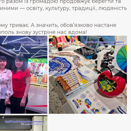
о разом із громадою продовжує берегти та
ними — освіту, культуру, традиції, людяність
му триває. А значить, обов’язково настане
ополь знову зустріне нас вдома!