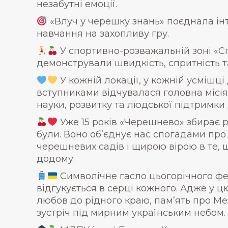
незабутні емоції.
«Влуч у черешку знань» поєднала ін
навчання на захопливу гру.
У спортивно-розважальній зоні «С
демонстрували швидкість, спритність 
У кожній локації, у кожній усмішці
вступниками відчувалася головна місія
науки, розвитку та людської підтримк
Уже 15 років «Черешнево» збирає р
були. Воно об’єднує нас спогадами про
черешневих садів і щирою вірою в те,
додому.
Символічне гасло цьогорічного ф
відгукується в серці кожного. Адже у ц
любов до рідного краю, пам’ять про Ме
зустріч під мирним українським небом.