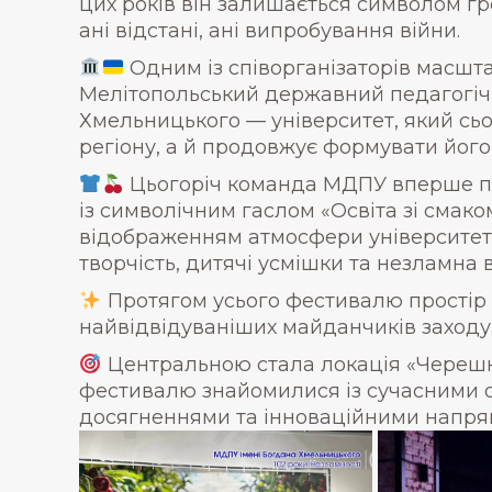
цих років він залишається символом гр
ані відстані, ані випробування війни.
Одним із співорганізаторів масшт
Мелітопольський державний педагогічн
Хмельницького — університет, який сьог
регіону, а й продовжує формувати його
Цьогоріч команда МДПУ вперше п
із символічним гаслом «Освіта зі смак
відображенням атмосфери університетсь
творчість, дитячі усмішки та незламна 
Протягом усього фестивалю простір 
найвідвідуваніших майданчиків заходу
Центральною стала локація «Черешн
фестивалю знайомилися із сучасними 
досягненнями та інноваційними напрям