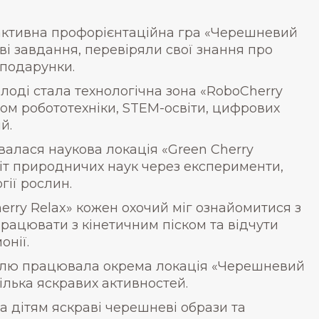
активна профорієнтаційна гра «Черешневий
ві завдання, перевіряли свої знання про
 подарунки.
лоді стала технологічна зона «RoboCherry
ітом робототехніки, STEM-освіти, цифрових
й.
алася наукова локація «Green Cherry
віт природничих наук через експерименти,
гії рослин.
erry Relax» кожен охочий міг ознайомитися з
працювати з кінетичним піском та відчути
онії.
лю працювала окрема локація «Черешневий
кілька яскравих активностей.
а дітям яскраві черешневі образи та