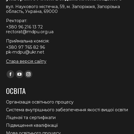
вул. Наукового містечка, 59, м. Запоріжжя, Запорізька
область, Україна, 69000
Ректорат:
+380 96 216 13 72
rectorat@mdpu.org.ua
Приймальна комісія:
+380 97 765 82 96
pk-mdpu@ukr.net
Стара версія сайту
Find us on:
Facebook
YouTube
Instagram
page
page
page
ОСВІТА
opens
opens
opens
in
in
in
Організація освітнього процесу
new
new
new
Система внутрішнього забезпечення якості вищої освіти
window
window
window
Ліцензії та сертифікати
Підвищення кваліфікації
Мова освітнього процесу