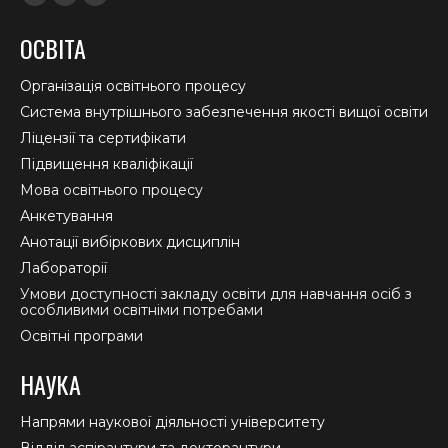
Facebook
YouTube
Instagram
page
page
page
ОСВІТА
opens
opens
opens
in
in
in
Організація освітнього процесу
new
new
new
Система внутрішнього забезпечення якості вищої освіти
window
window
window
Ліцензії та сертифікати
Підвищення кваліфікації
Мова освітнього процесу
Анкетування
Анотації вибіркових дисциплін
Лабораторії
Умови доступності закладу освіти для навчання осіб з
особливими освітніми потребами
Освітні програми
НАУКА
Напрями наукової діяльності університету