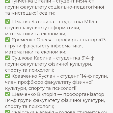
Гунченка Віталій – студент М514-сп
групи факультету соціально-педагогічної
та мистецької освіти;
Шматко Катерина – студентка М115-і
групи факультету інформатики,
математики та економіки;
Єременко Олеся – профорганізатор 413-
і групи факультету інформатики,
математики та економіки;
Сушкова Карина – студентка 314-ф
групи факультету фізичної культури,
спорту та психології;
Кравченко Руслан – студент 114-ф групи,
член профбюро факультету фізичної
культури, спорту та психології;
Шевченко Вікторія — профорганізатор
114-ф групи факультету фізичної культури,
спорту та психології;
Сквірська Євгенія – голова студентської