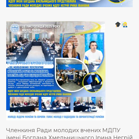
Членкиня Ради молодих вчених МДПУ
імені Богдана Хмельницького Ірина Негрій