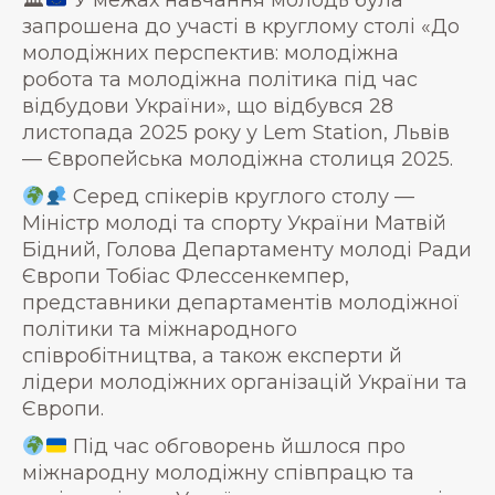
🏛
У межах навчання молодь була
запрошена до участі в круглому столі «До
молодіжних перспектив: молодіжна
робота та молодіжна політика під час
відбудови України», що відбувся 28
листопада 2025 року у Lem Station, Львів
— Європейська молодіжна столиця 2025.
Серед спікерів круглого столу —
Міністр молоді та спорту України Матвій
Бідний, Голова Департаменту молоді Ради
Європи Тобіас Флессенкемпер,
представники департаментів молодіжної
політики та міжнародного
співробітництва, а також експерти й
лідери молодіжних організацій України та
Європи.
Під час обговорень йшлося про
міжнародну молодіжну співпрацю та