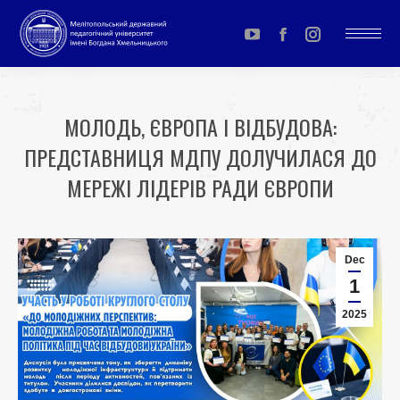
YouTube
Facebook
Instagram
page
page
page
opens
opens
opens
МОЛОДЬ, ЄВРОПА І ВІДБУДОВА:
in
in
in
ПРЕДСТАВНИЦЯ МДПУ ДОЛУЧИЛАСЯ ДО
new
new
new
window
window
window
МЕРЕЖІ ЛІДЕРІВ РАДИ ЄВРОПИ
You are here:
Dec
1
2025