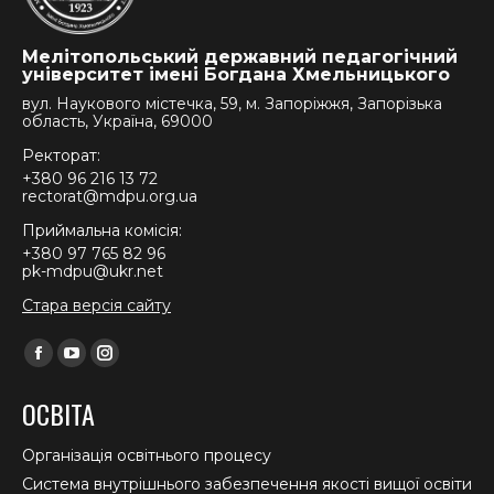
Мелітопольський державний педагогічний
університет імені Богдана Хмельницького
вул. Наукового містечка, 59, м. Запоріжжя, Запорізька
область, Україна, 69000
Ректорат:
+380 96 216 13 72
rectorat@mdpu.org.ua
Приймальна комісія:
+380 97 765 82 96
pk-mdpu@ukr.net
Стара версія сайту
Find us on:
Facebook
YouTube
Instagram
page
page
page
ОСВІТА
opens
opens
opens
in
in
in
Організація освітнього процесу
new
new
new
Система внутрішнього забезпечення якості вищої освіти