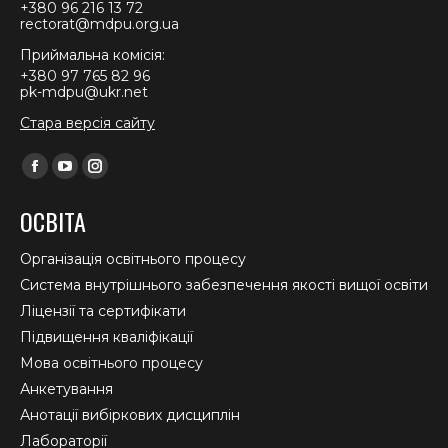
+380 96 216 13 72
rectorat@mdpu.org.ua
Приймальна комісія:
+380 97 765 82 96
pk-mdpu@ukr.net
Стара версія сайту
Find us on:
Facebook
YouTube
Instagram
page
page
page
ОСВІТА
opens
opens
opens
in
in
in
Організація освітнього процесу
new
new
new
Система внутрішнього забезпечення якості вищої освіти
window
window
window
Ліцензії та сертифікати
Підвищення кваліфікації
Мова освітнього процесу
Анкетування
Анотації вибіркових дисциплін
Лабораторії