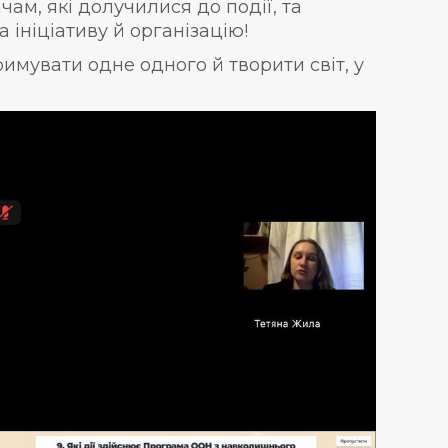
ам, які долучилися до події, та
 ініціативу й організацію!
имувати одне одного й творити світ, у