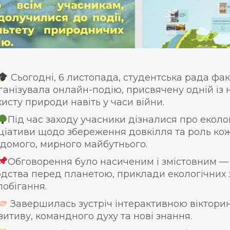
Сьогодні, 6 листопада, студентська рада фа
ганізувала онлайн-подію, присвячену одній із
хисту природи навіть у часи війни.
Під час заходу учасники дізналися про еколо
іціативи щодо збереження довкілля та роль кож
ідомого, мирного майбутнього.
Обговорення було насиченим і змістовним — 
дства перед планетою, приклади екологічних зл
побігання.
Завершилась зустріч інтерактивною вікторин
зитиву, командного духу та нові знання.