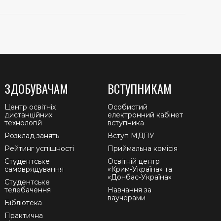
ЗДОБУВАЧАМ
ВСТУПНИКАМ
Центр освітніх
Особистий
дистанційних
електронний кабінет
технологій
вступника
Розклад занять
Вступ МДПУ
Рейтинг успішності
Приймальна комісія
Студентське
Освітній центр
самоврядування
«Крим-Україна» та
«Донбас-Україна»
Студентське
телебачення
Навчання за
ваучерами
Бібліотека
Практична