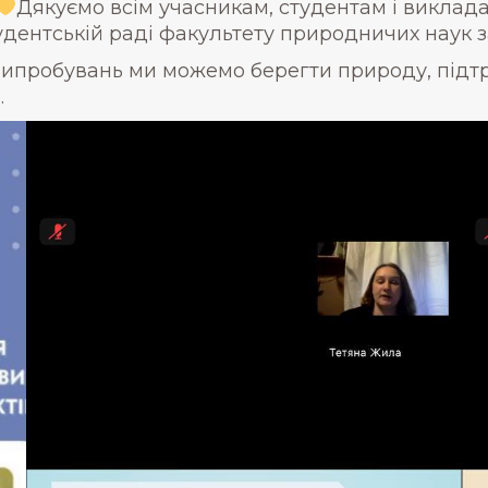
Дякуємо всім учасникам, студентам і викладач
удентській раді факультету природничих наук за
випробувань ми можемо берегти природу, підтр
.