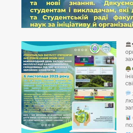
🏛
ор
за
ін
св
лю
за
по