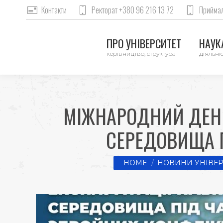
Контакти
Ректорат +380 96 216 13 72
Приймал
ПРО УНІВЕРСИТЕТ
НАУКА
керівництво, структура
діяльніс
МІЖНАРОДНИЙ ДЕНЬ
СЕРЕДОВИЩА П
You are here:
HOME
НОВИНИ УНІВЕР