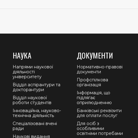
НАУКА
ДОКУМЕНТИ
Напрями наукової
Нормативно-правові
діяльності
документи
університету
Профспілкова
Відділ аспірантури та
організація
докторантури
Інформація, що
Відділ наукової
підлягає
роботи студентів
оприлюдненню
Інноваційна, науково-
Банківські реквізити
технічна діяльність
для оплати послуг
Спеціалізовані вчені
Для осіб з
ради
особливими
освітніми потребами
Наукові видання