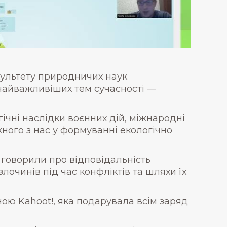
культету природничих наук
 найважливіших тем сучасності —
гічні наслідки воєнних дій, міжнародні
ного з нас у формуванні екологічно
говорили про відповідальність
очинів під час конфліктів та шляхи їх
ою Kahoot!, яка подарувала всім заряд