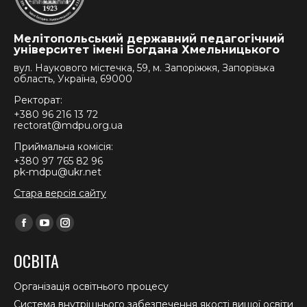
Мелітопольський державний педагогічний
університет імені Богдана Хмельницького
вул. Наукового містечка, 59, м. Запоріжжя, Запорізька
область, Україна, 69000
Ректорат:
+380 96 216 13 72
rectorat@mdpu.org.ua
Приймальна комісія:
+380 97 765 82 96
pk-mdpu@ukr.net
Стара версія сайту
Find us on:
Facebook
YouTube
Instagram
page
page
page
ОСВІТА
opens
opens
opens
in
in
in
Організація освітнього процесу
new
new
new
Система внутрішнього забезпечення якості вищої освіти