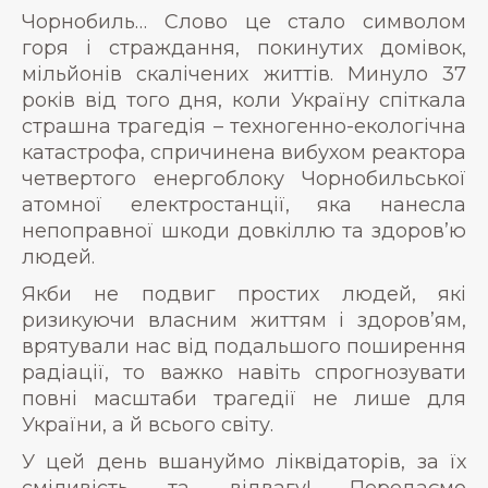
Чорнобиль… Слово це стало символом
горя і страждання, покинутих домівок,
мільйонів скалічених життів. Минуло 37
років від того дня, коли Україну спіткала
страшна трагедія – техногенно-екологічна
катастрофа, спричинена вибухом реактора
четвертого енергоблоку Чорнобильської
атомної електростанції, яка нанесла
непоправної шкоди довкіллю та здоров’ю
людей.
Якби не подвиг простих людей, які
ризикуючи власним життям і здоров’ям,
врятували нас від подальшого поширення
радіації, то важко навіть спрогнозувати
повні масштаби трагедії не лише для
України, а й всього світу.
У цей день вшануймо ліквідаторів, за їх
сміливість та відвагу! Передаємо