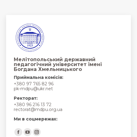
Мелітопольський державний
педагогічний університет імені
Богдана Хмельницького
Приймальна комісія:
+380 97 765 82 96
pk-mdpu@ukr.net
Ректорат:
+380 96 216 13 72
rectorat@mdpu.org.ua
Ми в соцмережах:
Find us on:
Facebook
YouTube
Instagram