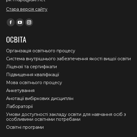
Стара версія сайту
Find us on:
Facebook
YouTube
Instagram
page
page
page
ОСВІТА
opens
opens
opens
in
in
in
Організація освітнього процесу
new
new
new
Система внутрішнього забезпечення якості вищої освіти
window
window
window
Ліцензії та сертифікати
Підвищення кваліфікації
Мова освітнього процесу
Анкетування
Анотації вибіркових дисциплін
Лабораторії
Умови доступності закладу освіти для навчання осіб з
особливими освітніми потребами
Освітні програми