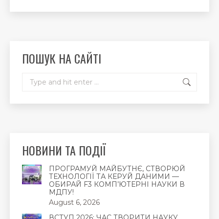
page
page
page
opens
opens
opens
in
in
in
new
new
new
ПОШУК НА САЙТІ
window
window
window
Search:
НОВИНИ ТА ПОДІЇ
ПРОГРАМУЙ МАЙБУТНЄ, СТВОРЮЙ
ТЕХНОЛОГІЇ ТА КЕРУЙ ДАНИМИ —
ОБИРАЙ F3 КОМП’ЮТЕРНІ НАУКИ В
МДПУ!
August 6, 2026
ВСТУП 2026: ЧАС ТВОРИТИ НАУКУ