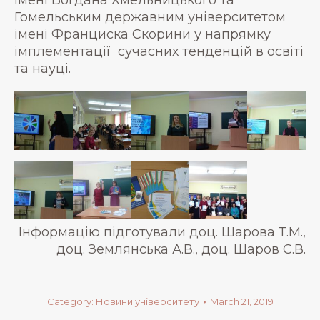
Гомельським державним університетом
імені Франциска Скорини у напрямку
імплементації сучасних тенденцій в освіті
та науці.
Інформацію підготували доц. Шарова Т.М.,
доц. Землянська А.В., доц. Шаров С.В.
Category:
Новини університету
March 21, 2019