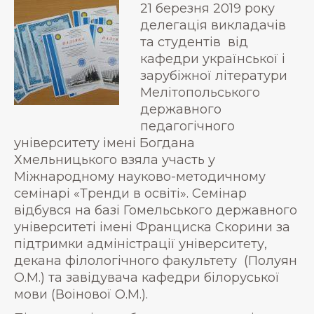
21 березня 2019 року
делегація викладачів
та студентів від
кафедри української і
зарубіжної літератури
Мелітопольського
державного
педагогічного
університету імені Богдана
Хмельницького взяла участь у
Міжнародному науково-методичному
семінарі «Тренди в освіті». Семінар
відбувся на базі Гомельського державного
університеті імені Франциска Скорини за
підтримки адміністрації університету,
декана філологічного факультету (Полуян
О.М.) та завідувача кафедри білоруської
мови (Воінової О.М.).