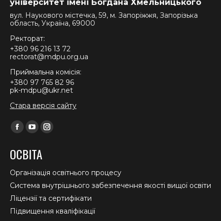
університет імені Богдана Хмельницького
вул. Наукового містечка, 59, м. Запоріжжя, Запорізька
область, Україна, 69000
Ректорат:
+380 96 216 13 72
rectorat@mdpu.org.ua
Приймальна комісія:
+380 97 765 82 96
pk-mdpu@ukr.net
Стара версія сайту
Find us on:
Facebook
YouTube
Instagram
page
page
page
ОСВІТА
opens
opens
opens
in
in
in
Організація освітнього процесу
new
new
new
Система внутрішнього забезпечення якості вищої освіти
window
window
window
Ліцензії та сертифікати
Підвищення кваліфікації