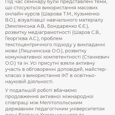
Під час семінару були представлені теми,
що стосуються використання масових
онлайн-курсів (Шарова Т.М., Кузьменко
В.О.), візуалізації навчального матеріалу
(Землянська А.В., Бондаренко Є.Є.),
розвитку медіаграмотності (Шаров С.В.,
Георгієва А.С.), проблем
текстоцентричного підходу у викладанні
мови (Лящчинська О.О.), розвитку
комунікативної компетентності (Станкевич
О.О.) та ін. Усі присутні взяли активну
участь в обговоренні доповідей, майстер-
класах з використання ІКТ в освітньо-
науковій діяльності.
У подальшій роботі вбачаємо
продовження активної міжнародної
співпраці між Мелітопольським
державним педагогічним університетом
імені Богдана Хмельницького та