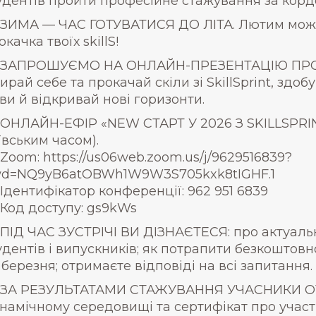
удентів пройти професійне стажування за кордо
ЗИМА — ЧАС ГОТУВАТИСЯ ДО ЛІТА. Лютим може 
окачка твоїх skillS!
ЗАПРОШУЄМО НА ОНЛАЙН-ПРЕЗЕНТАЦІЮ ПРОФ
ирай себе та прокачай скіли зі SkillSprint, здо
ви й відкривай нові горизонти.
ОНЛАЙН-ЕФІР «NEW СТАРТ У 2026 З SKILLSPRINT».
ївським часом).
Zoom: https://us06web.zoom.us/j/9629516839?
d=NQ9yB6atOBWh1W9W3S705kxk8tIGHF.1
Ідентифікатор конференції: 962 951 6839
Код доступу: gs9kWs
ПІД ЧАС ЗУСТРІЧІ ВИ ДІЗНАЄТЕСЯ: про актуальні
удентів і випускників; як потрапити безкоштовн
 березня; отримаєте відповіді на всі запитання.
ЗА РЕЗУЛЬТАТАМИ СТАЖУВАННЯ УЧАСНИКИ ОТ
намічному середовищі та сертифікат про участ