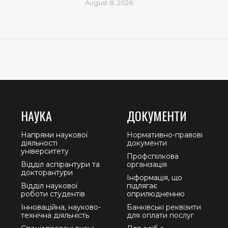
August 8, 2026
НАУКА
ДОКУМЕНТИ
Напрями наукової
Нормативно-правові
діяльності
документи
університету
Профспілкова
Відділ аспірантури та
організація
докторантури
Інформація, що
Відділ наукової
підлягає
роботи студентів
оприлюдненню
Інноваційна, науково-
Банківські реквізити
технічна діяльність
для оплати послуг