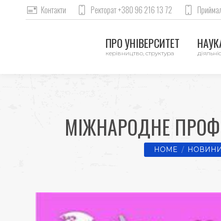
Контакти
Ректорат +380 96 216 13 72
Приймал
ПРО УНІВЕРСИТЕТ
НАУКА
керівництво, структура
діяльніс
МІЖНАРОДНЕ ПРОФЕ
You are here:
HOME
НОВИНИ