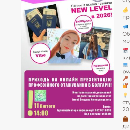
ст
пр
Об
мо
ки
pw
ст
20
ди