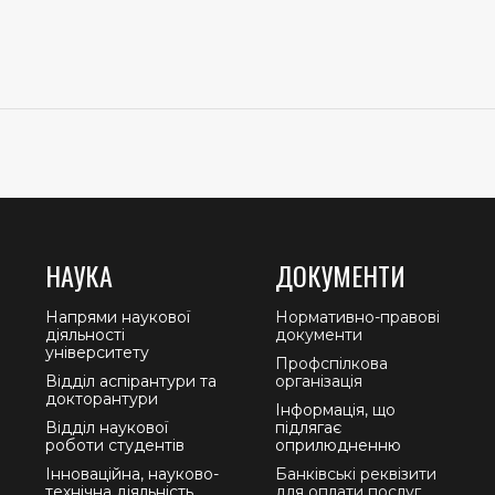
НАУКА
ДОКУМЕНТИ
Напрями наукової
Нормативно-правові
діяльності
документи
університету
Профспілкова
Відділ аспірантури та
організація
докторантури
Інформація, що
Відділ наукової
підлягає
роботи студентів
оприлюдненню
Інноваційна, науково-
Банківські реквізити
технічна діяльність
для оплати послуг