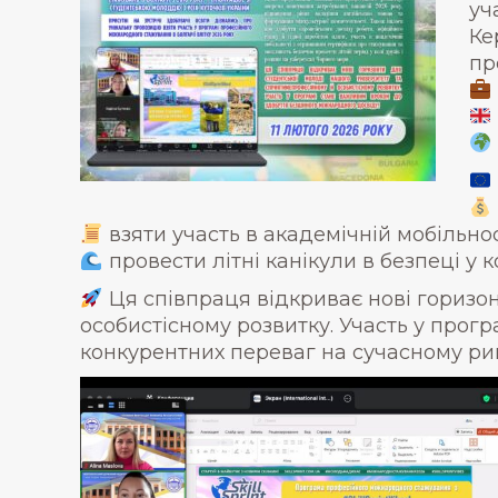
уч
Ке
пр
взяти участь в академічній мобільно
провести літні канікули в безпеці у 
Ця співпраця відкриває нові горизо
особистісному розвитку. Участь у прог
конкурентних переваг на сучасному рин