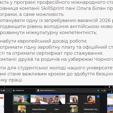
асть у програмі професійного міжнародного ста
рівниця компанії SkillSprint пані Ольга Білан 
ограми, а саме можливість:
опанувати одну із затребуваних вакансій 2026 
підвищити рівень володіння англійською мово
розвинути міжкультурну компетентність;
набути європейський досвід роботи;
отримати гідну заробітну плату та офіційний ст
сті та отримати сертифікат про стажування;
компанії друзів та родичів на узбережжі Чорног
нти для студентської молоді нашого університ
рамі стане важливим кроком до здобуття безцін
ку праці.