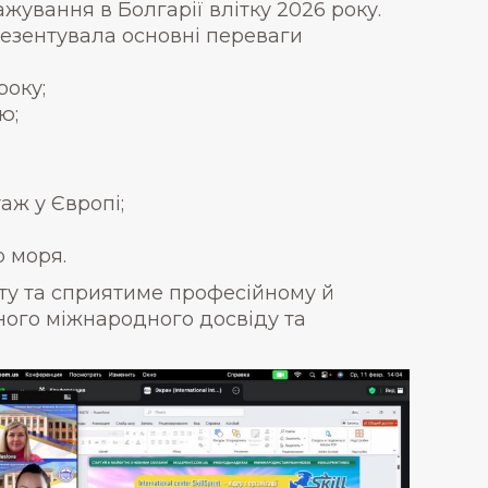
жування в Болгарії влітку 2026 року.
презентувала основні переваги
року;
ю;
аж у Європі;
о моря.
ету та сприятиме професійному й
ного міжнародного досвіду та