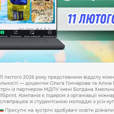
11 лютого 2026 року представники відділу міжн
яльності — доцентки Ольга Гончарова та Аліна
стріч із партнером МДПУ імені Богдана Хмель
illSprint. Компанія є лідером з організації міжн
 співпрацює зі студентською молоддю з усіх кут
Присутні на зустрічі здобувачі освіти дізнал