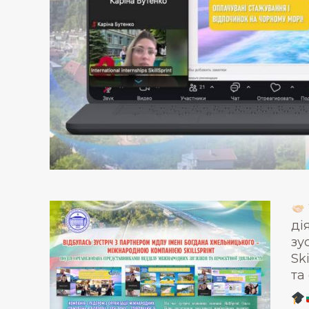
ді
зу
Sk
та