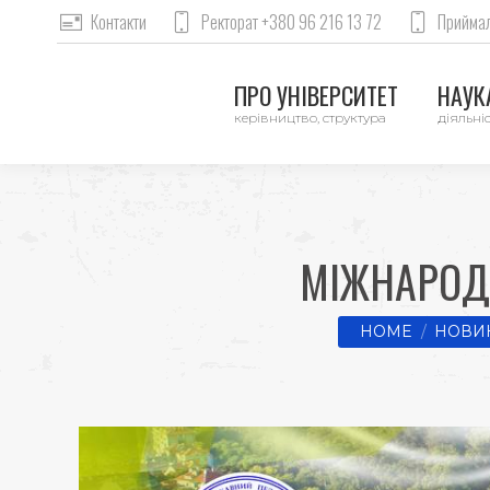
Контакти
Ректорат +380 96 216 13 72
Приймал
ПРО УНІВЕРСИТЕТ
НАУКА
керівництво, структура
діяльніс
МІЖНАРОДН
You are here:
HOME
НОВИН