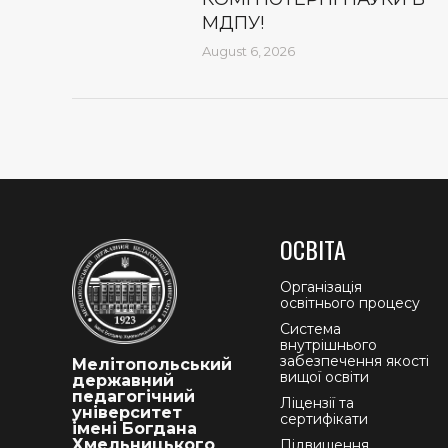
МДПУ!
August 6, 2026
ОСВІТА
Організація
освітнього процесу
Система
внутрішнього
забезпечення якості
Мелітопольський
вищої освіти
державний
педагогічний
Ліцензії та
університет
сертифікати
імені Богдана
Хмельницького
Підвищення