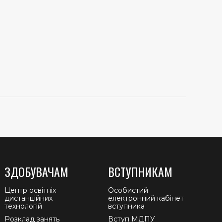
ЗДОБУВАЧАМ
ВСТУПНИКАМ
Центр освітніх
Особистий
дистанційних
електронний кабінет
технологій
вступника
Розклад занять
Вступ МДПУ