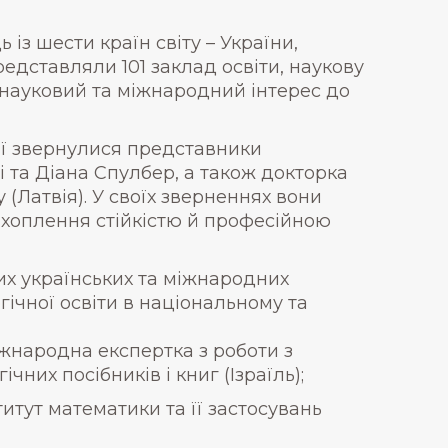
 із шести країн світу – України,
представляли 101 заклад освіти, наукову
 науковий та міжнародний інтерес до
ії звернулися представники
ті та Діана Спулбер, а також докторка
(Латвія). У своїх зверненнях вони
ахоплення стійкістю й професійною
их українських та міжнародних
гічної освіти в національному та
жнародна експертка з роботи з
чних посібників і книг (Ізраїль);
итут математики та її застосувань