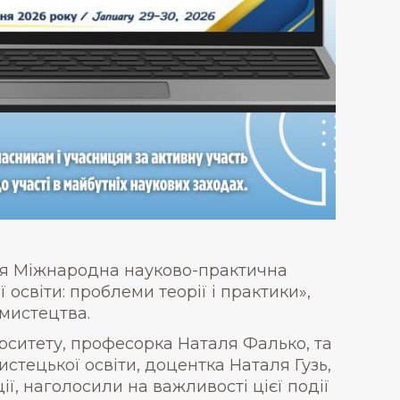
лася Міжнародна науково-практична
освіти: проблеми теорії і практики»,
 мистецтва.
рситету, професорка Наталя Фалько, та
стецької освіти, доцентка Наталя Гузь,
ії, наголосили на важливості цієї події