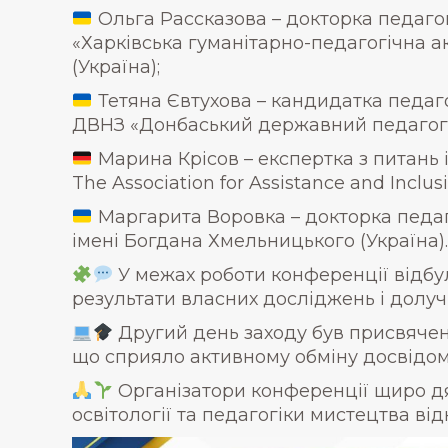
Ольга Рассказова – докторка педаго
«Харківська гуманітарно-педагогічна а
(Україна);
Тетяна Євтухова – кандидатка педаг
ДВНЗ «Донбаський державний педагогіч
Марина Крісов – експертка з питань ін
The Association for Assistance and Inclu
Маргарита Воровка – докторка педаг
імені Богдана Хмельницького (Україна).
У межах роботи конференції відбул
результати власних досліджень і долуч
Другий день заходу був присвячений
що сприяло активному обміну досвідо
Організатори конференції щиро дяк
освітології та педагогіки мистецтва ві