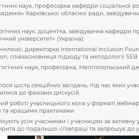
гічних наук, професорка кафедри соціальної р
кадемія» Харківської обласної ради, завідувач
огічних наук, доцентка, завідувачка кафедри 
ний університет» (Україна);
клюзії, директорка International Inclusion Found
sion, співзасновниця підходу та методології SEB
огічних наук, професорка, Мелітопольський д
ося шість секційних засідань, під час яких уч
илися до фахових дискусій.
 роботі учасницького кола у форматі вебінарів
м та кращими практиками.
ують усім учасникам і учасницям за активну уч
дкрита до подальшої співпраці та запрошує до у