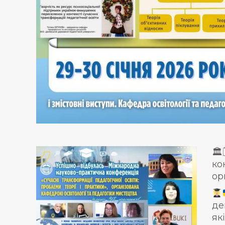
🏛
ко
ор
де
як