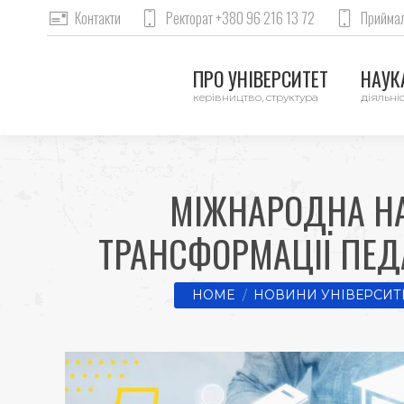
Контакти
Ректорат +380 96 216 13 72
Приймал
ПРО УНІВЕРСИТЕТ
НАУКА
керівництво, структура
діяльніс
МІЖНАРОДНА НА
ТРАНСФОРМАЦІЇ ПЕДА
You are here:
HOME
НОВИНИ УНІВЕРСИТ