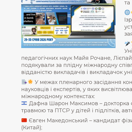
та
Із
ус
за
Ун
педагогічних наук Майя Рочане, Лієпайс
подякували за плідну міжнародну співп
відданістю викладачів і викладачок ун
У межах пленарного засідання кон
науковців і експертів, у яких висвітлю
міжнародному контекстах:
Дафна Шарон Максимов – докторка філ
травмою та ПТСР у дітей і підлітків, авт
Євген Македонський – кандидат фізик
(Китай);