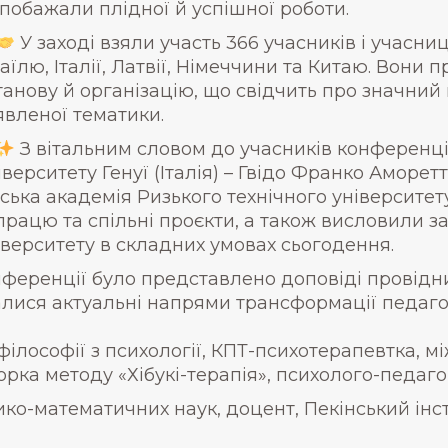
 побажали плідної й успішної роботи.
У заході взяли участь 366 учасників і учасниць
раїлю, Італії, Латвії, Німеччини та Китаю. Вони 
танову й організацію, що свідчить про значний
явленої тематики.
З вітальним словом до учасників конференц
іверситету Генуї (Італія) – Гвідо Франко Аморет
ька академія Ризького технічного університету 
рацю та спільні проєкти, а також висловили з
іверситету в складних умовах сьогодення.
ференції було представлено доповіді провідн
валися актуальні напрями трансформації педаго
ософії з психології, КПТ-психотерапевтка, мі
орка методу «Хібукі-терапія», психолого-педагогі
о-математичних наук, доцент, Пекінський інст