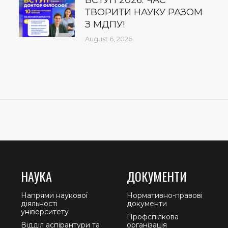
ВСТУП 2026: ЧАС
ТВОРИТИ НАУКУ РАЗОМ
З МДПУ!
August 6, 2026
НАУКА
ДОКУМЕНТИ
Напрями наукової
Нормативно-правові
діяльності
документи
університету
Профспілкова
Відділ аспірантури та
організація