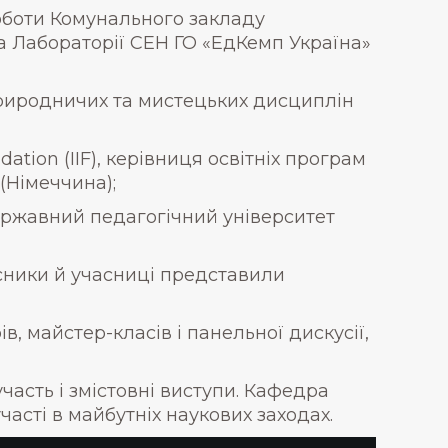
оботи Комунального закладу
ка Лабораторії СЕН ГО «ЕдКемп Україна»
природничих та мистецьких дисциплін
ation (IIF), керівниця освітніх програм
 (Німеччина);
ержавний педагогічний університет
асники й учасниці представили
, майстер-класів і панельної дискусії,
асть і змістовні виступи. Кафедра
часті в майбутніх наукових заходах.