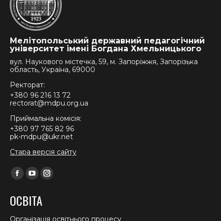
Мелітопольський державний педагогічний
університет імені Богдана Хмельницького
вул. Наукового містечка, 59, м. Запоріжжя, Запорізька
область, Україна, 69000
Ректорат:
+380 96 216 13 72
rectorat@mdpu.org.ua
Приймальна комісія:
+380 97 765 82 96
pk-mdpu@ukr.net
Стара версія сайту
Find us on:
Facebook
YouTube
Instagram
page
page
page
ОСВІТА
opens
opens
opens
in
in
in
Організація освітнього процесу