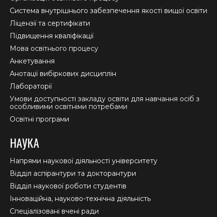
new
new
new
Система внутрішнього забезпечення якості вищої освіти
window
window
window
Ліцензії та сертифікати
Підвищення кваліфікації
Мова освітнього процесу
Анкетування
Анотації вибіркових дисциплін
Лабораторії
Умови доступності закладу освіти для навчання осіб з
особливими освітніми потребами
Освітні програми
НАУКА
Напрями наукової діяльності університету
Відділ аспірантури та докторантури
Відділ наукової роботи студентів
Інноваційна, науково-технічна діяльність
Спеціалізовані вчені ради