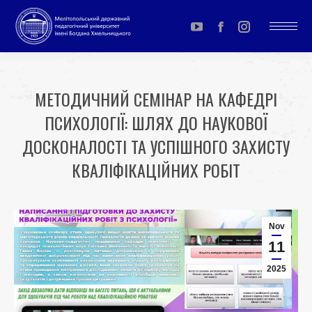
YouTube
Facebook
Instagram
page
page
page
opens
opens
opens
МЕТОДИЧНИЙ СЕМІНАР НА КАФЕДРІ
in
in
in
ПСИХОЛОГІЇ: ШЛЯХ ДО НАУКОВОЇ
new
new
new
window
window
window
ДОСКОНАЛОСТІ ТА УСПІШНОГО ЗАХИСТУ
КВАЛІФІКАЦІЙНИХ РОБІТ
You are here:
Nov
11
2025