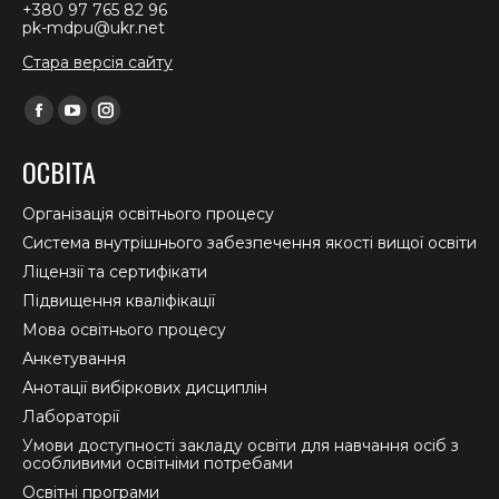
+380 97 765 82 96
pk-mdpu@ukr.net
Стара версія сайту
Find us on:
Facebook
YouTube
Instagram
page
page
page
ОСВІТА
opens
opens
opens
in
in
in
Організація освітнього процесу
new
new
new
Система внутрішнього забезпечення якості вищої освіти
window
window
window
Ліцензії та сертифікати
Підвищення кваліфікації
Мова освітнього процесу
Анкетування
Анотації вибіркових дисциплін
Лабораторії
Умови доступності закладу освіти для навчання осіб з
особливими освітніми потребами
Освітні програми