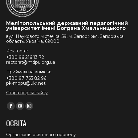
Мелітопольський державний педагогічний
університет імені Богдана Хмельницького
вул. Наукового містечка, 59, м. Запоріжжя, Запорізька
область, Україна, 69000
Ректорат:
+380 96 216 13 72
rectorat@mdpu.org.ua
Приймальна комісія:
+380 97 765 82 96
pk-mdpu@ukr.net
Стара версія сайту
Find us on:
Facebook
YouTube
Instagram
page
page
page
ОСВІТА
opens
opens
opens
in
in
in
Організація освітнього процесу