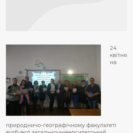
24
квітня
на
природничо-географічному факультеті
відбувся загальноуніверситетський