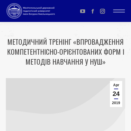
YouTube
Facebook
Instagram
page
page
page
opens
opens
opens
МЕТОДИЧНИЙ ТРЕНІНГ «ВПРОВАДЖЕННЯ
in
in
in
КОМПЕТЕНТНІСНО-ОРІЄНТОВАНИХ ФОРМ І
new
new
new
window
window
window
МЕТОДІВ НАВЧАННЯ У НУШ»
You are here:
Apr
24
2019