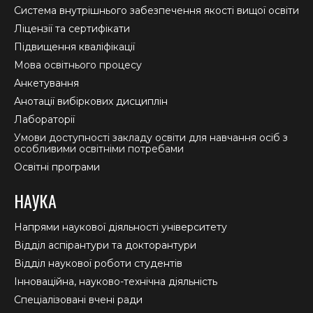
new
new
new
Система внутрішнього забезпечення якості вищої освіти
window
window
window
Ліцензії та сертифікати
Підвищення кваліфікації
Мова освітнього процесу
Анкетування
Анотації вибіркових дисциплін
Лабораторії
Умови доступності закладу освіти для навчання осіб з
особливими освітніми потребами
Освітні програми
НАУКА
Напрями наукової діяльності університету
Відділ аспірантури та докторантури
Відділ наукової роботи студентів
Інноваційна, науково-технічна діяльність
Спеціалізовані вчені ради