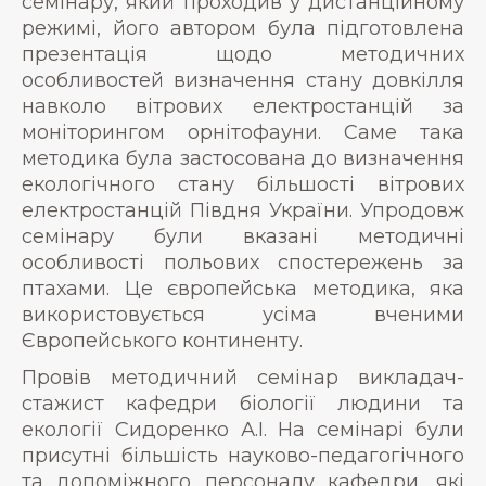
семінару, який проходив у дистанційному
режимі, його автором була підготовлена
презентація щодо методичних
особливостей визначення стану довкілля
навколо вітрових електростанцій за
моніторингом орнітофауни. Саме така
методика була застосована до визначення
екологічного стану більшості вітрових
електростанцій Півдня України. Упродовж
семінару були вказані методичні
особливості польових спостережень за
птахами. Це європейська методика, яка
використовується усіма вченими
Європейського континенту.
Провів методичний семінар викладач-
стажист кафедри біології людини та
екології Сидоренко А.І. На семінарі були
присутні більшість науково-педагогічного
та допоміжного персоналу кафедри, які