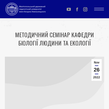
YouTube
Facebook
Instagram
page
page
page
opens
opens
opens
МЕТОДИЧНИЙ СЕМІНАР КАФЕДРИ
in
in
in
БІОЛОГІЇ ЛЮДИНИ ТА ЕКОЛОГІЇ
new
new
new
window
window
window
You are here:
Nov
26
2022