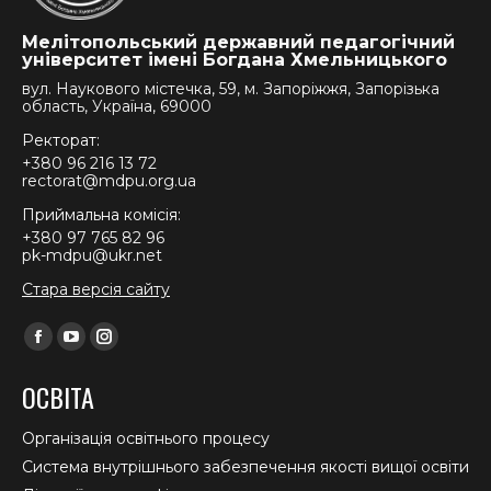
Мелітопольський державний педагогічний
університет імені Богдана Хмельницького
вул. Наукового містечка, 59, м. Запоріжжя, Запорізька
область, Україна, 69000
Ректорат:
+380 96 216 13 72
rectorat@mdpu.org.ua
Приймальна комісія:
+380 97 765 82 96
pk-mdpu@ukr.net
Стара версія сайту
Find us on:
Facebook
YouTube
Instagram
page
page
page
ОСВІТА
opens
opens
opens
in
in
in
Організація освітнього процесу
new
new
new
Система внутрішнього забезпечення якості вищої освіти