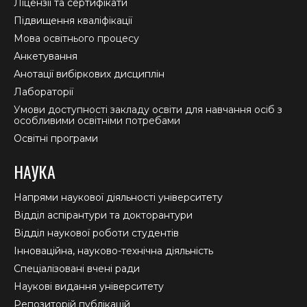
window
window
window
Ліцензії та сертифікати
Підвищення кваліфікації
Мова освітнього процесу
Анкетування
Анотації вибіркових дисциплін
Лабораторії
Умови доступності закладу освіти для навчання осіб з
особливими освітніми потребами
Освітні програми
НАУКА
Напрями наукової діяльності університету
Відділ аспірантури та докторантури
Відділ наукової роботи студентів
Інноваційна, науково-технічна діяльність
Спеціалізовані вчені ради
Наукові видання університету
Репозиторій публікацій