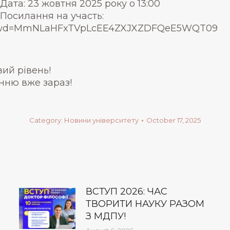
Дата: 23 жовтня 2025 року о 13:00
Посилання на участь:
71?pwd=MmNLaHFxTVpLcEE4ZXJXZDFQeE5WQT09
вий рівень!
нню вже зараз!
Category:
Новини університету
October 17, 2025
ВСТУП 2026: ЧАС
ТВОРИТИ НАУКУ РАЗОМ
З МДПУ!