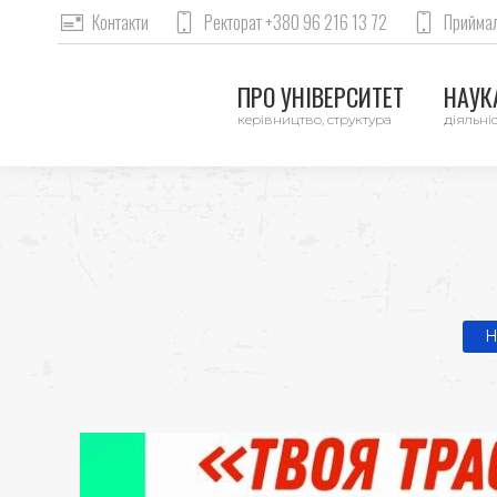
Контакти
Ректорат +380 96 216 13 72
Приймал
ПРО УНІВЕРСИТЕТ
НАУКА
керівництво, структура
діяльніс
You