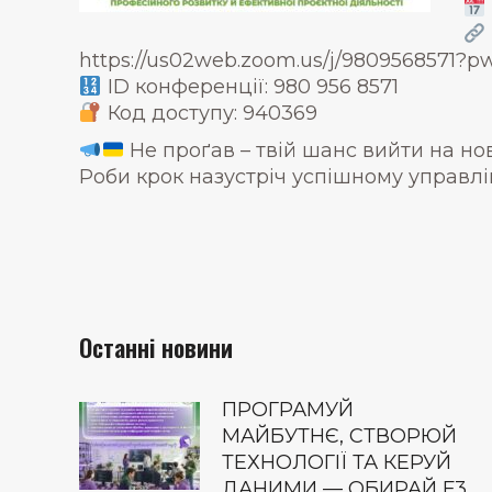
https://us02web.zoom.us/j/98095685
ID конференції: 980 956 8571
Код доступу: 940369
Не проґав – твій шанс вийти на но
Роби крок назустріч успішному управлі
Останні новини
ПРОГРАМУЙ
МАЙБУТНЄ, СТВОРЮЙ
ТЕХНОЛОГІЇ ТА КЕРУЙ
ДАНИМИ — ОБИРАЙ F3