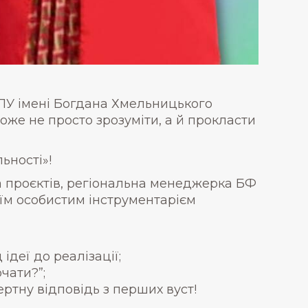
ПУ імені Богдана Хмельницького
же не просто зрозуміти, а й прокласти
ьності»!
 проєктів, регіональна менеджерка БФ
оїм особистим інструментарієм
ідеї до реалізації;
чати?”;
тну відповідь з перших вуст!