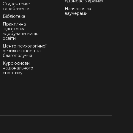
«Донбас-Україна»
Студентське
телебачення
Навчання за
ваучерами
Бібліотека
Практична
підготовка
здобувачів вищої
освіти
Центр психологічної
резильєнтності та
благополуччя
Курс основи
національного
спротиву