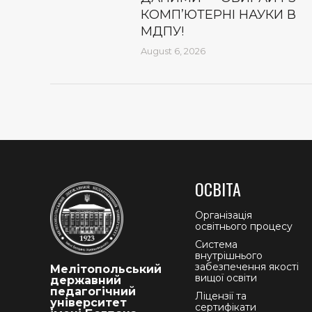
КОМП’ЮТЕРНІ НАУКИ В
МДПУ!
August 6, 2026
ОСВІТА
Організація
освітнього процесу
Система
внутрішнього
забезпечення якості
Мелітопольський
вищої освіти
державний
педагогічний
Ліцензії та
університет
сертифікати