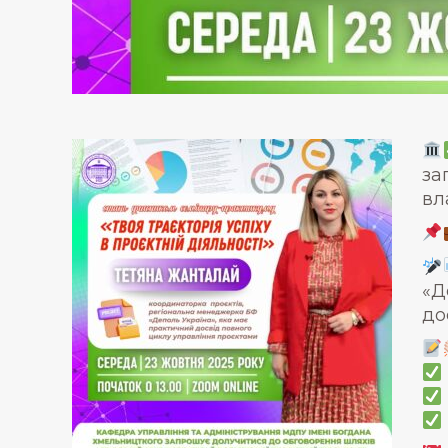
за
вл
«Д
до