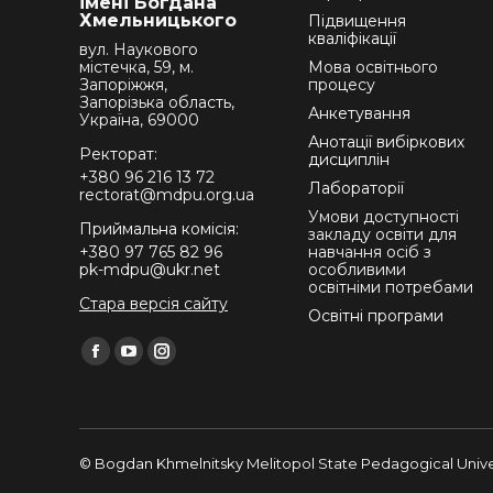
імені Богдана
Хмельницького
Підвищення
кваліфікації
вул. Наукового
містечка, 59, м.
Мова освітнього
Запоріжжя,
процесу
Запорізька область,
Анкетування
Україна, 69000
Анотації вибіркових
Ректорат:
дисциплін
+380 96 216 13 72
Лабораторії
rectorat@mdpu.org.ua
Умови доступності
Приймальна комісія:
закладу освіти для
+380 97 765 82 96
навчання осіб з
pk-mdpu@ukr.net
особливими
освітніми потребами
Стара версія сайту
Освітні програми
Find us on:
Facebook
YouTube
Instagram
page
page
page
opens
opens
opens
in
in
in
© Bogdan Khmelnitsky Melitopol State Pedagogical Univer
new
new
new