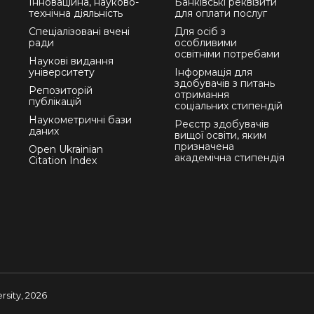
Інноваційна, науково-
Банківські реквізити
технічна діяльність
для оплати послуг
Спеціалізовані вчені
Для осіб з
ради
особливими
освітніми потребами
Наукові видання
університету
Інформація для
здобувачів з питань
Репозиторій
отримання
публікацій
соціальних стипендій
Наукометричні бази
Реєстр здобувачів
даних
вищої освіти, яким
призначена
Open Ukrainian
академічна стипендія
Citation Index
sity, 2026