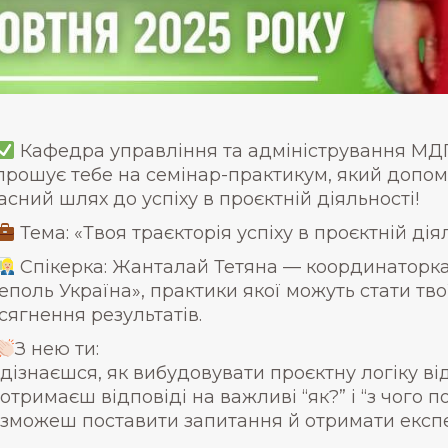
Кафедра управління та адміністрування МД
прошує тебе на семінар-практикум, який допомо
асний шлях до успіху в проєктній діяльності!
Тема: «Твоя траєкторія успіху в проєктній діял
Спікерка: Жанталай Тетяна — координаторка
еполь Україна», практики якої можуть стати тв
сягнення результатів.
З нею ти:
дізнаєшся, як вибудовувати проєктну логіку від 
отримаєш відповіді на важливі “як?” і “з чого по
зможеш поставити запитання й отримати експер