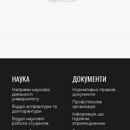
August 6, 2026
НАУКА
ДОКУМЕНТИ
Напрями наукової
Нормативно-правові
діяльності
документи
університету
Профспілкова
Відділ аспірантури та
організація
докторантури
Інформація, що
Відділ наукової
підлягає
роботи студентів
оприлюдненню