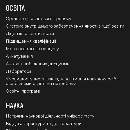
page
page
page
ОСВІТА
opens
opens
opens
in
in
in
Організація освітнього процесу
new
new
new
Система внутрішнього забезпечення якості вищої освіти
window
window
window
Ліцензії та сертифікати
Підвищення кваліфікації
Мова освітнього процесу
Анкетування
Анотації вибіркових дисциплін
Лабораторії
Умови доступності закладу освіти для навчання осіб з
особливими освітніми потребами
Освітні програми
НАУКА
Напрями наукової діяльності університету
Відділ аспірантури та докторантури