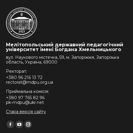
Мелітопольський державний педагогічний
університет імені Богдана Хмельницького
вул. Наукового містечка, 59, м. Запоріжжя, Запорізька
область, Україна, 69000
Ректорат:
+380 96 216 13 72
rectorat@mdpu.org.ua
Приймальна комісія:
+380 97 765 82 96
pk-mdpu@ukr.net
Стара версія сайту
Find us on:
Facebook
YouTube
Instagram