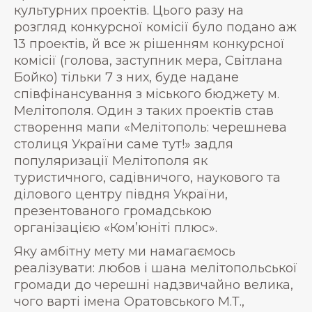
культурних проектів. Цього разу на
розгляд конкурсної комісії було подано аж
13 проектів, й все ж рішенням конкурсної
комісії (голова, заступник мера, Світлана
Бойко) тільки 7 з них, буде надане
співфінансування з міського бюджету м.
Мелітополя. Один з таких проектів став
створення мапи «Мелітополь: черешнева
столиця України саме тут!» задля
популяризації Мелітополя як
туристичного, садівничого, наукового та
ділового центру півдня України,
презентованого громадською
організацією «Комʼюніті плюс».
Яку амбітну мету ми намагаємось
реалізувати: любов і шана мелітопольської
громади до черешні надзвичайно велика,
чого варті імена Оратовського М.Т.,