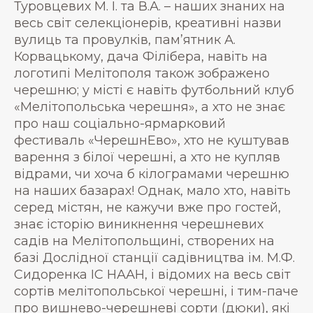
Туровцевих М. І. та В.А. – наших знаних на
весь світ селекціонерів, креативні назви
вулиць та провулків, пам’ятник А.
Корвацькому, дача Філібера, навіть на
логотипі Мелітополя також зображено
черешню; у місті є навіть футбольний клуб
«Мелітопольська черешня», а хто не знає
про наш соціально-ярмарковий
фестиваль «ЧерешнЕво», хто не куштував
варення з білої черешні, а хто не купляв
відрами, чи хоча б кілограмами черешню
на наших базарах! Однак, мало хто, навіть
серед містян, не кажучи вже про гостей,
знає історію виникнення черешневих
садів на Мелітопольщині, створених на
базі Дослідної станції садівництва ім. М.Ф.
Сидоренка ІС НААН, і відомих на весь світ
сортів мелітопольської черешні, і тим-паче
про вишнево-черешневі сорти (дюки), які