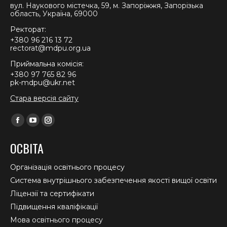
вул. Наукового містечка, 59, м. Запоріжжя, Запорізька
область, Україна, 69000
Ректорат:
+380 96 216 13 72
rectorat@mdpu.org.ua
Приймальна комісія:
+380 97 765 82 96
pk-mdpu@ukr.net
Стара версія сайту
Find us on:
Facebook
YouTube
Instagram
page
page
page
ОСВІТА
opens
opens
opens
in
in
in
Організація освітнього процесу
new
new
new
Система внутрішнього забезпечення якості вищої освіти
window
window
window
Ліцензії та сертифікати
Підвищення кваліфікації
Мова освітнього процесу