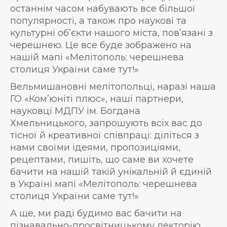
останнім часом набувають все більшої
популярності, а також про наукові та
культурні об’єкти нашого міста, пов’язані з
черешнею. Це все буде зображено на
нашій мапі «Мелітополь: черешнева
столиця України саме тут!»
Вельмишановні мелітопольці, наразі наша
ГО «Комʼюніті плюс», наші партнери,
науковці МДПУ ім. Богдана
Хмельницького, запрошують всіх вас до
тісної й креативної співпраці: діліться з
нами своїми ідеями, пропозиціями,
рецептами, пишіть, що саме ви хочете
бачити на нашій такій унікальній й єдиній
в Україні мапі «Мелітополь: черешнева
столиця України саме тут!»
А ще, ми раді будимо вас бачити на
пізнавально-просвітницькому лекторію