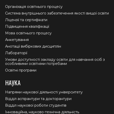
in
in
in
Організація освітнього процесу
new
new
new
Система внутрішнього забезпечення якості вищої освіти
window
window
window
Ліцензії та сертифікати
Підвищення кваліфікації
Мова освітнього процесу
Анкетування
Анотації вибіркових дисциплін
Лабораторії
Умови доступності закладу освіти для навчання осіб з
особливими освітніми потребами
Освітні програми
НАУКА
Напрями наукової діяльності університету
Відділ аспірантури та докторантури
Відділ наукової роботи студентів
Інноваційна, науково-технічна діяльність