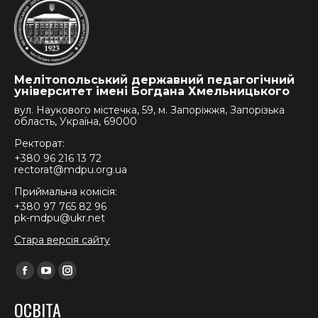
Мелітопольський державний педагогічний
університет імені Богдана Хмельницького
вул. Наукового містечка, 59, м. Запоріжжя, Запорізька
область, Україна, 69000
Ректорат:
+380 96 216 13 72
rectorat@mdpu.org.ua
Приймальна комісія:
+380 97 765 82 96
pk-mdpu@ukr.net
Стара версія сайту
Find us on:
Facebook
YouTube
Instagram
page
page
page
ОСВІТА
opens
opens
opens