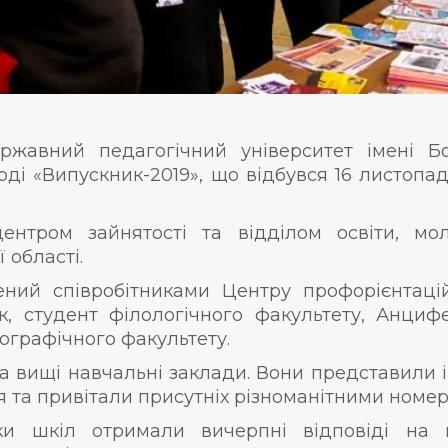
ржавний педагогічний університет імені Б
і «Випускник-2019», що відбувся 16 листопада
ентром зайнятості та відділом освіти, мол
 області.
ний співробітниками Центру профорієнтацій
к, студент філологічного факультету, Анци
ографічного факультету.
та вищі навчальні заклади. Вони представили 
 та привітали присутніх різноманітними номер
ки шкіл отримали вичерпні відповіді на п