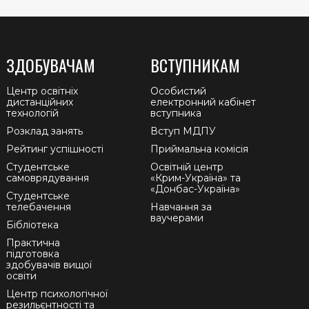
ЗДОБУВАЧАМ
ВСТУПНИКАМ
Центр освітніх
Особистий
дистанційних
електронний кабінет
технологій
вступника
Розклад занять
Вступ МДПУ
Рейтинг успішності
Приймальна комісія
Студентське
Освітній центр
самоврядування
«Крим-Україна» та
«Донбас-Україна»
Студентське
телебачення
Навчання за
ваучерами
Бібліотека
Практична
підготовка
здобувачів вищої
освіти
Центр психологічної
резильєнтності та