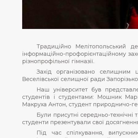
Традиційно Мелітопольський де
інформаційно-профорієнтаційному заход
різнопрофільної гімназії.
Захід організовано селищним ц
Веселівської селищної ради Запорізької
Наш університет був представле
студентів і студентами: Мошник Мар
Макруха Антон, студент природничо-ге
Були присутні середньо-технічні 
студенти презентували свої досягнення
Під час спілкування, випускни