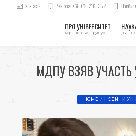
Контакти
Ректорат +380 96 216 13 72
Приймал
ПРО УНІВЕРСИТЕТ
НАУКА
керівництво, структура
діяльніс
МДПУ ВЗЯВ УЧАСТЬ
You are here:
HOME
НОВИНИ УНІ