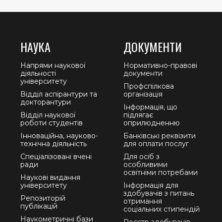
НАУКА
ДОКУМЕНТИ
Напрями наукової
Нормативно-правові
діяльності
документи
університету
Профспілкова
Відділ аспірантури та
організація
докторантури
Інформація, що
Відділ наукової
підлягає
роботи студентів
оприлюдненню
Інноваційна, науково-
Банківські реквізити
технічна діяльність
для оплати послуг
Спеціалізовані вчені
Для осіб з
ради
особливими
освітніми потребами
Наукові видання
університету
Інформація для
здобувачів з питань
Репозиторій
отримання
публікацій
соціальних стипендій
Наукометричні бази