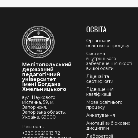
ОСВІТА
Організація
освітнього процесу
Система
внутрішнього
забезпечення якості
Мелітопольський
вищої освіти
державний
педагогічний
Ліцензії та
університет
сертифікати
імені Богдана
Хмельницького
Підвищення
кваліфікації
вул. Наукового
містечка, 59, м.
Мова освітнього
Запоріжжя,
процесу
Запорізька область,
Анкетування
Україна, 69000
Анотації вибіркових
Ректорат:
дисциплін
+380 96 216 13 72
Лабораторії