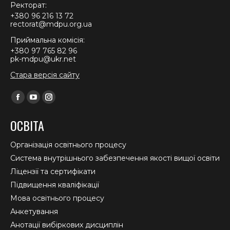
Ректорат:
+380 96 216 13 72
rectorat@mdpu.org.ua
Приймальна комісія:
+380 97 765 82 96
pk-mdpu@ukr.net
Стара версія сайту
Find us on:
Facebook
YouTube
Instagram
page
page
page
ОСВІТА
opens
opens
opens
in
in
in
Організація освітнього процесу
new
new
new
Система внутрішнього забезпечення якості вищої освіти
window
window
window
Ліцензії та сертифікати
Підвищення кваліфікації
Мова освітнього процесу
Анкетування
Анотації вибіркових дисциплін