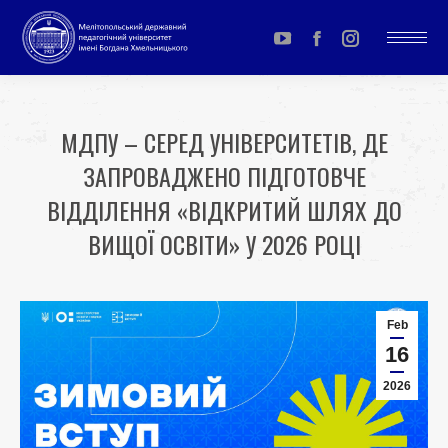
YouTube
Facebook
Instagram
page
page
page
opens
opens
opens
МДПУ – СЕРЕД УНІВЕРСИТЕТІВ, ДЕ
in
in
in
ЗАПРОВАДЖЕНО ПІДГОТОВЧЕ
new
new
new
window
window
window
ВІДДІЛЕННЯ «ВІДКРИТИЙ ШЛЯХ ДО
ВИЩОЇ ОСВІТИ» У 2026 РОЦІ
You are here:
Feb
16
2026