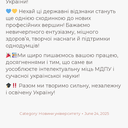
України!
Нехай ці державні відзнаки стануть
ще однією сходинкою до нових
професійних вершин! Бажаємо
невичерпного ентузіазму, міцного
здоров’я, творчої наснаги й підтримки
однодумців!
Ми щиро пишаємось вашою працею,
досягненнями і тим, що саме ви
уособлюєте інтелектуальну міць МДПУ і
сучасної української науки!
Разом ми творимо сильну, незалежну
і освічену Україну!
Category:
Новини університету
June 24, 2025