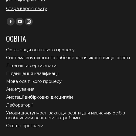
Стара версія сайту
Find us on:
Facebook
YouTube
Instagram
page
page
page
ОСВІТА
opens
opens
opens
in
in
in
Організація освітнього процесу
new
new
new
Система внутрішнього забезпечення якості вищої освіти
window
window
window
Ліцензії та сертифікати
Підвищення кваліфікації
Мова освітнього процесу
Анкетування
Анотації вибіркових дисциплін
Лабораторії
Умови доступності закладу освіти для навчання осіб з
особливими освітніми потребами
Освітні програми