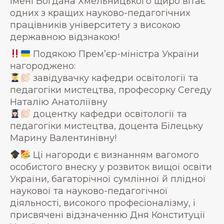
імені Богдана Хмельницького щиро вітає
одних з кращих науково-педагогічних
працівників університету з високою
державною відзнакою!
Подякою Прем’єр-міністра України
нагороджено:
завідувачку кафедри освітології та
педагогіки мистецтва, професорку Сегеду
Наталію Анатоліївну
доцентку кафедри освітології та
педагогіки мистецтва, доцента Білецьку
Марину Валентинівну!
Ці нагороди є визнанням вагомого
особистого внеску у розвиток вищої освіти
України, багаторічної сумлінної й плідної
наукової та науково-педагогічної
діяльності, високого професіоналізму, і
присвячені відзначенню Дня Конституції