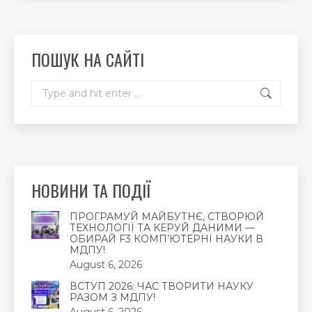
opens
opens
opens
in
in
in
new
new
new
ПОШУК НА САЙТІ
window
window
window
Search:
НОВИНИ ТА ПОДІЇ
ПРОГРАМУЙ МАЙБУТНЄ, СТВОРЮЙ
ТЕХНОЛОГІЇ ТА КЕРУЙ ДАНИМИ —
ОБИРАЙ F3 КОМП’ЮТЕРНІ НАУКИ В
МДПУ!
August 6, 2026
ВСТУП 2026: ЧАС ТВОРИТИ НАУКУ
РАЗОМ З МДПУ!