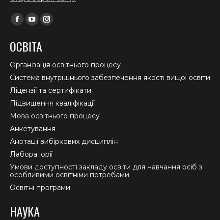
Find us on:
Facebook
YouTube
Instagram
page
page
page
ОСВІТА
opens
opens
opens
in
in
in
Організація освітнього процесу
new
new
new
Система внутрішнього забезпечення якості вищої освіти
window
window
window
Ліцензії та сертифікати
Підвищення кваліфікації
Мова освітнього процесу
Анкетування
Анотації вибіркових дисциплін
Лабораторії
Умови доступності закладу освіти для навчання осіб з
особливими освітніми потребами
Освітні програми
НАУКА