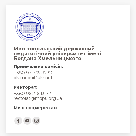
Мелітопольський державний
педагогічний університет імені
Богдана Хмельницького
Приймальна комісія:
+380 97 765 82 96
pk-mdpu@ukr.net
Ректорат:
+380 96 216 13 72
rectorat@mdpu.org.ua
Ми в соцмережах:
Find us on:
Facebook
YouTube
Instagram
page
page
page