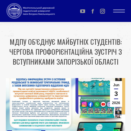
YouTube
Facebook
Instagram
page
page
page
opens
opens
opens
МДПУ ОБ’ЄДНУЄ МАЙБУТНІХ СТУДЕНТІВ:
in
in
in
ЧЕРГОВА ПРОФОРІЄНТАЦІЙНА ЗУСТРІЧ З
new
new
new
window
window
window
ВСТУПНИКАМИ ЗАПОРІЗЬКОЇ ОБЛАСТІ
You are here:
Jun
3
2026