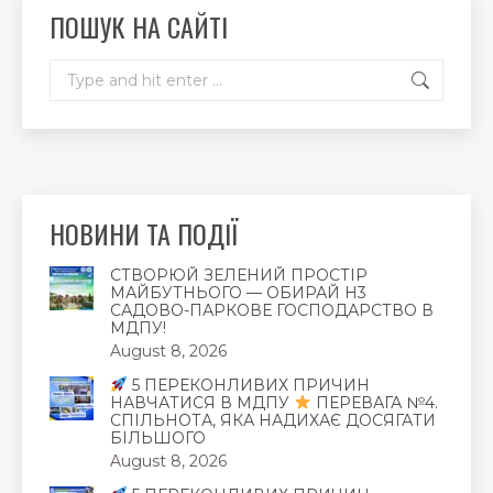
new
new
new
ПОШУК НА САЙТІ
window
window
window
Search:
НОВИНИ ТА ПОДІЇ
СТВОРЮЙ ЗЕЛЕНИЙ ПРОСТІР
МАЙБУТНЬОГО — ОБИРАЙ Н3
САДОВО-ПАРКОВЕ ГОСПОДАРСТВО В
МДПУ!
August 8, 2026
5 ПЕРЕКОНЛИВИХ ПРИЧИН
НАВЧАТИСЯ В МДПУ
ПЕРЕВАГА №4.
СПІЛЬНОТА, ЯКА НАДИХАЄ ДОСЯГАТИ
БІЛЬШОГО
August 8, 2026