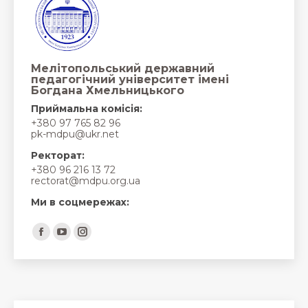
Мелітопольський державний
педагогічний університет імені
Богдана Хмельницького
Приймальна комісія:
+380 97 765 82 96
pk-mdpu@ukr.net
Ректорат:
+380 96 216 13 72
rectorat@mdpu.org.ua
Ми в соцмережах:
Find us on:
Facebook
YouTube
Instagram
page
page
page
opens
opens
opens
in
in
in