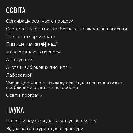
page
page
page
ОСВІТА
opens
opens
opens
in
in
in
Організація освітнього процесу
new
new
new
Система внутрішнього забезпечення якості вищої освіти
window
window
window
Ліцензії та сертифікати
Підвищення кваліфікації
Мова освітнього процесу
Анкетування
Анотації вибіркових дисциплін
Лабораторії
Умови доступності закладу освіти для навчання осіб з
особливими освітніми потребами
Освітні програми
НАУКА
Напрями наукової діяльності університету
Відділ аспірантури та докторантури