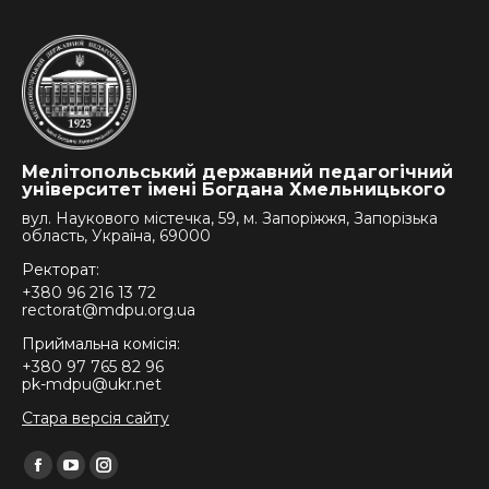
Мелітопольський державний педагогічний
університет імені Богдана Хмельницького
вул. Наукового містечка, 59, м. Запоріжжя, Запорізька
область, Україна, 69000
Ректорат:
+380 96 216 13 72
rectorat@mdpu.org.ua
Приймальна комісія:
+380 97 765 82 96
pk-mdpu@ukr.net
Стара версія сайту
Find us on:
Facebook
YouTube
Instagram