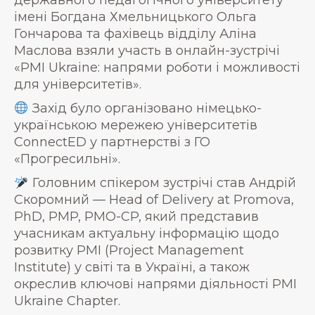
державного педагогічного університету
імені Богдана Хмельницького Ольга
Гончарова та фахівець відділу Аліна
Маслова взяли участь в онлайн-зустрічі
«PMI Ukraine: напрями роботи і можливості
для університетів».
Захід було організовано німецько-
українською мережею університетів
ConnectED у партнерстві з ГО
«Прогресильні».
Головним спікером зустрічі став Андрій
Скоромний — Head of Delivery at Promova,
PhD, PMP, PMO-CP, який представив
учасникам актуальну інформацію щодо
розвитку PMI (Project Management
Institute) у світі та в Україні, а також
окреслив ключові напрями діяльності PMI
Ukraine Chapter.