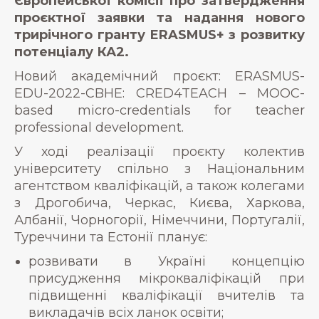
Європейської комісії про затвердження
проєктної заявки та надання нового
трирічного гранту ERASMUS+ з розвитку
потенціалу КА2.
Новий академічний проєкт: ERASMUS-
EDU-2022-CBHE: CRED4TEACH – MOOC-
based micro-credentials for teacher
professional development.
У ході реалізації проєкту колектив
університету спільно з Національним
агентством кваліфікацій, а також колегами
з Дрогобича, Черкас, Києва, Харкова,
Албанії, Чорногорії, Німеччини, Португалії,
Туреччини та Естонії планує:
розвивати в Україні концепцію
присудження мікрокваліфікацій при
підвищенні кваліфікації вчителів та
викладачів всіх ланок освіти;