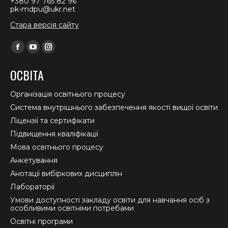
+380 97 765 82 96
pk-mdpu@ukr.net
Стара версія сайту
Find us on:
Facebook
YouTube
Instagram
page
page
page
ОСВІТА
opens
opens
opens
in
in
in
Організація освітнього процесу
new
new
new
Система внутрішнього забезпечення якості вищої освіти
window
window
window
Ліцензії та сертифікати
Підвищення кваліфікації
Мова освітнього процесу
Анкетування
Анотації вибіркових дисциплін
Лабораторії
Умови доступності закладу освіти для навчання осіб з
особливими освітніми потребами
Освітні програми