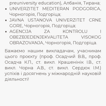
preuniversity education), Албанія, Тирана;
UNIVERZITET MEDITERAN PODGORICA,
Чорногорія, Подгоріца;
JAVNA USTANOVA UNIVERZITET CRNE
GORE, Чорногорія, Подгоріца;
AGENCIJA ZA KONTROLU I
OBEZBJEDENJEKVALITETA VISOKOG
OBRAZOVANJA, Чорногорія, Подгоріца.
Бажаємо нашим викладачам, учасникам
цього проєкту (проф. Осадчий В.В,, проф.
Осадча К.П., ст. викл. Крашенінік І.В., ст.
викл. Чорна А.В., ст. викл. Сердюк І.М.)
успіхів і досягнень у міжнародній науковій
діяльності!