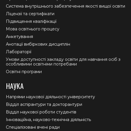
new
new
new
Система внутрішнього забезпечення якості вищої освіти
window
window
window
Ліцензії та сертифікати
Підвищення кваліфікації
Мова освітнього процесу
Анкетування
Анотації вибіркових дисциплін
Лабораторії
Умови доступності закладу освіти для навчання осіб з
особливими освітніми потребами
Освітні програми
НАУКА
Напрями наукової діяльності університету
Відділ аспірантури та докторантури
Відділ наукової роботи студентів
Інноваційна, науково-технічна діяльність
Спеціалізовані вчені ради