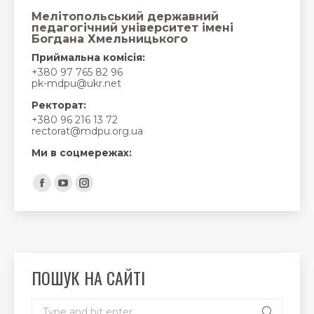
Мелітопольський державний
педагогічний університет імені
Богдана Хмельницького
Приймальна комісія:
+380 97 765 82 96
pk-mdpu@ukr.net
Ректорат:
+380 96 216 13 72
rectorat@mdpu.org.ua
Ми в соцмережах:
Find us on:
Facebook
YouTube
Instagram
page
page
page
opens
opens
opens
in
in
in
new
new
new
ПОШУК НА САЙТІ
window
window
window
Search: