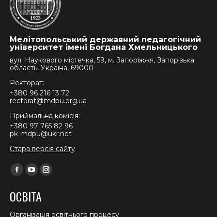
Мелітопольський державний педагогічний
університет імені Богдана Хмельницького
вул. Наукового містечка, 59, м. Запоріжжя, Запорізька
область, Україна, 69000
Ректорат:
+380 96 216 13 72
rectorat@mdpu.org.ua
Приймальна комісія:
+380 97 765 82 96
pk-mdpu@ukr.net
Стара версія сайту
Find us on:
Facebook
YouTube
Instagram
page
page
page
ОСВІТА
opens
opens
opens
in
in
in
Організація освітнього процесу