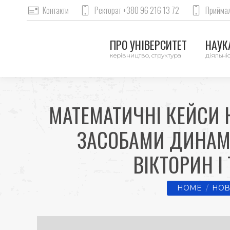
Контакти
Ректорат +380 96 216 13 72
Приймал
ПРО УНІВЕРСИТЕТ
НАУКА
керівництво, структура
діяльніс
МАТЕМАТИЧНІ КЕЙСИ 
ЗАСОБАМИ ДИНАМІ
ВІКТОРИН І
You are here:
HOME
НОВ