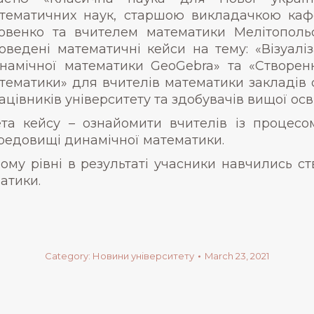
тематичних наук, старшою викладачкою каф
овенко та вчителем математики Мелітопол
оведені математичні кейси на тему: «Візуалі
намічної математики GeoGebra» та «Створення
тематики» для вчителів математики закладів с
ацівників університету та здобувачів вищої осві
та кейсу – ознайомити вчителів із процесом 
редовищі динамічної математики.
му рівні в результаті учасники навчились ст
атики.
Category:
Новини університету
March 23, 2021