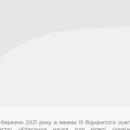
 березня 2021 року в межах ІІІ Відкритого ос
астю «Класична наука для Нової україн