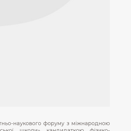
вітньо-наукового форуму з міжнародною
ської школи» кандидаткою фізико-