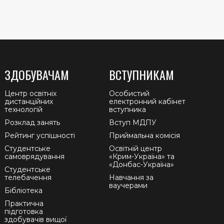
ЗДОБУВАЧАМ
ВСТУПНИКАМ
Центр освітніх
Особистий
дистанційних
електронний кабінет
технологій
вступника
Розклад занять
Вступ МДПУ
Рейтинг успішності
Приймальна комісія
Студентське
Освітній центр
самоврядування
«Крим-Україна» та
«Донбас-Україна»
Студентське
телебачення
Навчання за
ваучерами
Бібліотека
Практична
підготовка
здобувачів вищої