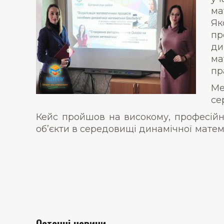
ма
Як
пр
ди
ма
пр
Ме
се
Кейс пройшов на високому, професійно
об’єкти в середовищі динамічної матем
Останні новини