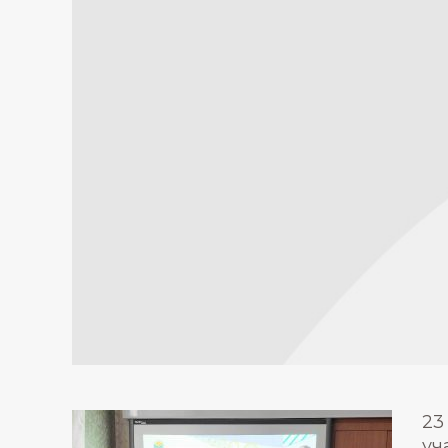
23
уч