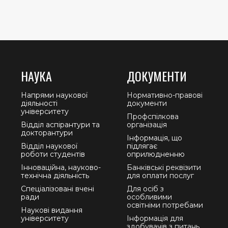
НАУКА
ДОКУМЕНТИ
Напрями наукової
Нормативно-правові
діяльності
документи
університету
Профспілкова
Відділ аспірантури та
організація
докторантури
Інформація, що
Відділ наукової
підлягає
роботи студентів
оприлюдненню
Інноваційна, науково-
Банківські реквізити
технічна діяльність
для оплати послуг
Спеціалізовані вчені
Для осіб з
ради
особливими
освітніми потребами
Наукові видання
університету
Інформація для
здобувачів з питань