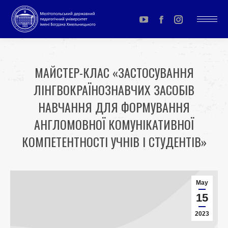
YouTube
Facebook
Instagram
page
page
page
opens
opens
opens
МАЙСТЕР-КЛАС «ЗАСТОСУВАННЯ
in
in
in
ЛІНГВОКРАЇНОЗНАВЧИХ ЗАСОБІВ
new
new
new
window
window
window
НАВЧАННЯ ДЛЯ ФОРМУВАННЯ
АНГЛОМОВНОЇ КОМУНІКАТИВНОЇ
КОМПЕТЕНТНОСТІ УЧНІВ І СТУДЕНТІВ»
You are here:
May
15
2023