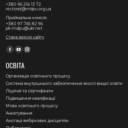
+380 96 216 13 72
rectorat@mdpu.org.ua
Приймальна комісія:
+380 97 765 82 96
pk-mdpu@ukr.net
Стара версія сайту
Find us on:
Facebook
YouTube
Instagram
page
page
page
ОСВІТА
opens
opens
opens
in
in
in
Організація освітнього процесу
new
new
new
Система внутрішнього забезпечення якості вищої освіти
window
window
window
Ліцензії та сертифікати
Підвищення кваліфікації
Мова освітнього процесу
Анкетування
Анотації вибіркових дисциплін
Лабораторії