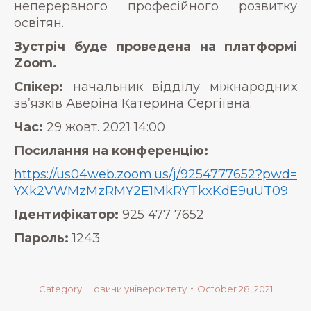
неперервного професійного розвитку
освітян.
Зустріч буде проведена на платформі
Zoom.
Спікер:
начальник відділу міжнародних
зв’язків Аверіна Катерина Сергіївна.
Час:
29 жовт. 2021 14:00
Посилання на конференцію:
https://us04web.zoom.us/j/
9254777652?pwd=
YXk2VWMzMzRMY2E1MkRYTkxKdE9uUT
09
Ідентифікатор:
925 477 7652
Пароль:
1243
Category:
Новини університету
October 28, 2021