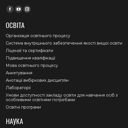
Find us on:
Facebook
YouTube
Instagram
page
page
page
ОСВІТА
opens
opens
opens
in
in
in
Організація освітнього процесу
new
new
new
Система внутрішнього забезпечення якості вищої освіти
window
window
window
Ліцензії та сертифікати
Підвищення кваліфікації
Мова освітнього процесу
Анкетування
Анотації вибіркових дисциплін
Лабораторії
Умови доступності закладу освіти для навчання осіб з
особливими освітніми потребами
Освітні програми
НАУКА