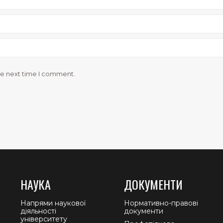
he next time I comment.
НАУКА
ДОКУМЕНТИ
Напрями наукової
Нормативно-правові
діяльності
документи
університету