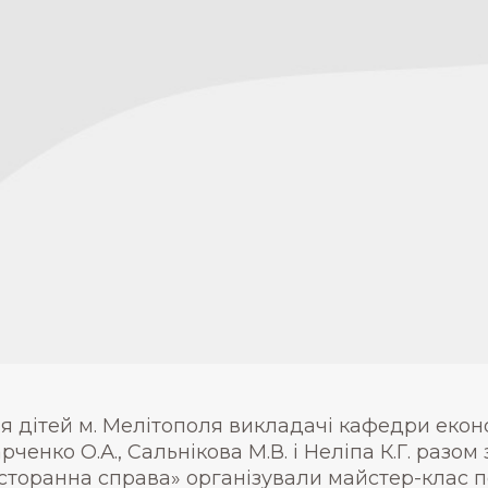
я дітей м. Мелітополя викладачі кафедри екон
рченко О.А., Сальнікова М.В. і Неліпа К.Г. разом
сторанна справа» організували майстер-клас