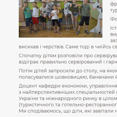
фр
ту
Фо
Іс
ви
за
висихав і черствів. Саме тоді в чиїйсь 
Спочатку дітям розповіли про сервірув
відіграє правильно сервірований і гар
Потім дітей запросили до столу, на як
поласувалися шовковицею, бананами й а
Доцент кафедри економіки, управління
з найперспективніших спеціальностей н
України та міжнародного ринку в цілом
(туристичного та готельно-ресторанного
Ми сподіваємось, що діти, які завітал