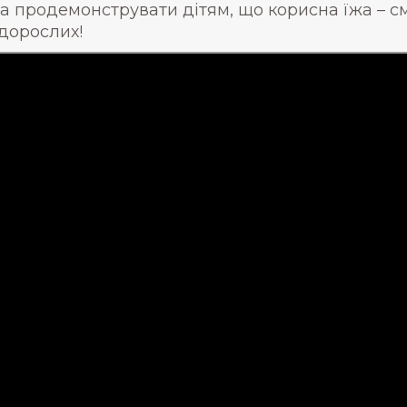
а продемонструвати дітям, що корисна їжа – см
 дорослих!