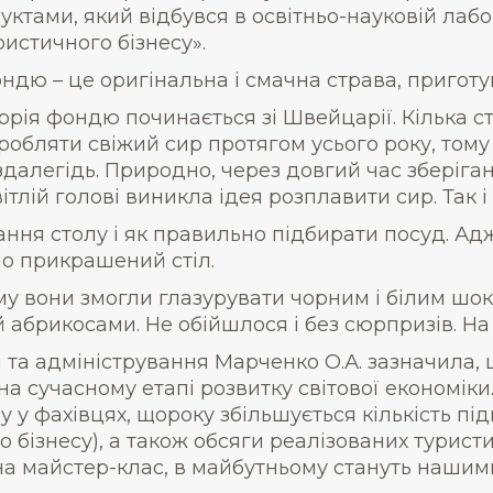
уктами, який відбувся в освітньо-науковій лаб
ристичного бізнесу».
ндю – це оригінальна і смачна страва, приготу
торія фондю починається зі Швейцарії. Кілька ст
робляти свіжий сир протягом усього року, том
здалегідь. Природно, через довгий час зберіган
світлій голові виникла ідея розплавити сир. Так 
ання столу і як правильно підбирати посуд. Ад
но прикрашений стіл.
ому вони змогли глазурувати чорним і білим шо
брикосами. Не обійшлося і без сюрпризів. На д
 та адміністрування Марченко О.А. зазначила,
а сучасному етапі розвитку світової економіки.
у у фахівцях, щороку збільшується кількість п
 бізнесу), а також обсяги реалізованих туристич
и на майстер-клас, в майбутньому стануть наш