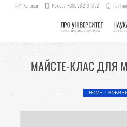
Контакти
Ректорат +380 96 216 13 72
Приймал
ПРО УНІВЕРСИТЕТ
НАУКА
керівництво, структура
діяльніс
МАЙСТЕ-КЛАС ДЛЯ М
You are here:
HOME
НОВИНИ