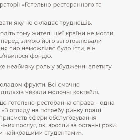
ораторії «Готельно-ресторанного та
вати яку не складає труднощів.
оліть тому жителі цієї країни не могли
у перед зимою його заготовлювали
ня сир неможливо було їсти, він
і з’явилося фондю.
же неабияку роль у збудженні апетиту
коладом фрукти. Всі смачно
ітлахів чекали молочні коктейлі.
 що готельно-ресторанна справа – одна
 «З огляду на потребу ринку праці
ідприємств сфери обслуговування
них послуг, які зросли за останні роки.
ими найкращими студентами».