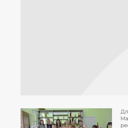
Дл
Ма
ре