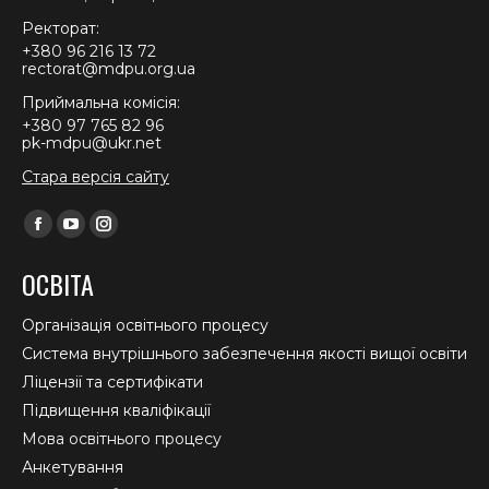
Ректорат:
+380 96 216 13 72
rectorat@mdpu.org.ua
Приймальна комісія:
+380 97 765 82 96
pk-mdpu@ukr.net
Стара версія сайту
Find us on:
Facebook
YouTube
Instagram
page
page
page
ОСВІТА
opens
opens
opens
in
in
in
Організація освітнього процесу
new
new
new
Система внутрішнього забезпечення якості вищої освіти
window
window
window
Ліцензії та сертифікати
Підвищення кваліфікації
Мова освітнього процесу
Анкетування