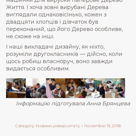
машинки для вирубки паперове Дерево
Життя. І хоча зовні вирубані Дерева
виглядали однаковісінько, кожен з
двадцяти хлопців і дівчаток був
переконаний, що його Дерево особливе,
не схоже на інші.
І наші викладачі дизайну, як ніхто,
розуміли другокласників — дійсно, коли
щось робиш власноруч, воно завжди
видається особливим.
Інформацію підготувала Анна Брянцева
Category:
Новини університету
November 15, 2018