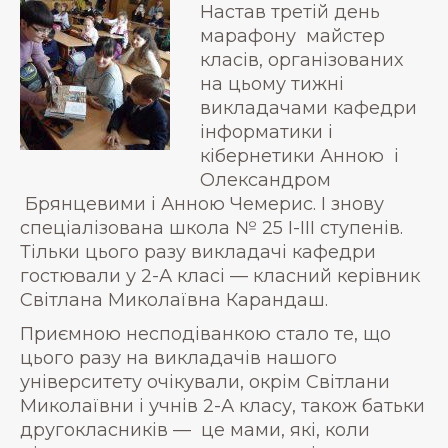
Настав третій день
марафону майстер
класів, організованих
на цьому тижні
викладачами кафедри
інформатики і
кібернетики Анною і
Олександром
Брянцевими і Анною Чемерис. І знову
спеціалізована школа № 25 І-ІІІ ступенів.
Тільки цього разу викладачі кафедри
гостювали у 2-А класі — класний керівник
Світлана Миколаївна Карандаш.
Приємною несподіванкою стало те, що
цього разу на викладачів нашого
університету очікували, окрім Світлани
Миколаївни і учнів 2-А класу, також батьки
другокласників — це мами, які, коли