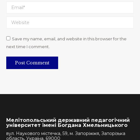
Email *
Website
Save my name, email, and website in this browser for the
next time I comment.
Post Comment
Мелітопольський державний педагогічний
університет імені Богдана Хмельницького
вул. Наукового містечка, 59, м. Запоріжжя, Запорізька
область, Україна, 69000