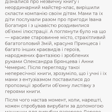
дізналися про незвичну книгу і
неординарний майстер-клас, вирішили
скласти компанію своїм дітям. Мами та їх
діти послухали разом про пригоди Івана
Богатиря і з цікавістю роздивилися
об’ємні ілюстрації. А поглянути було на що
— красиве старовинне місто, страхітливий
багатоголовий Змій, красуня Принцеса і
багато інших краєвидів і героїв,
народжених фантазією і зроблених
руками Олександра Брянцева і Анни
Чемерис. Після перегляду такої
непересічної книги, зрозуміло, що і учні і їх
мами з ентузіазмом поставилися до
пропозиції зробити об’ємну листівку з
героями книги.
Після чого настав момент, коли, нарешті,
кожен спробував вирубати за допомогою